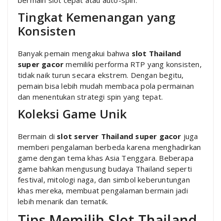
Tingkat Kemenangan yang
Konsisten
Banyak pemain mengakui bahwa
slot Thailand
super gacor
memiliki performa RTP yang konsisten,
tidak naik turun secara ekstrem. Dengan begitu,
pemain bisa lebih mudah membaca pola permainan
dan menentukan strategi spin yang tepat.
Koleksi Game Unik
Bermain di
slot server Thailand super gacor
juga
memberi pengalaman berbeda karena menghadirkan
game dengan tema khas Asia Tenggara. Beberapa
game bahkan mengusung budaya Thailand seperti
festival, mitologi naga, dan simbol keberuntungan
khas mereka, membuat pengalaman bermain jadi
lebih menarik dan tematik.
Tips Memilih Slot Thailand