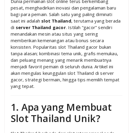
Dunia permainan slot online terus berkembang
pesat, menghadirkan inovasi dan pengalaman baru
bagi para pemain. Salah satu yang paling diminati
saat ini adalah
slot Thailand
, terutama yang berada
di
server Thailand gacor
. Istilah “gacor” sendiri
menandakan mesin atau situs yang sering
memberikan kemenangan atau bonus secara
konsisten. Popularitas slot Thailand gacor bukan
tanpa alasan; kombinasi tema unik, grafis memukau,
dan peluang menang yang menarik membuatnya
menjadi favorit pemain di seluruh dunia. Artikel ini
akan mengulas keunggulan slot Thailand di server
gacor, strategi bermain, hingga tips memilih tempat
yang tepat.
1. Apa yang Membuat
Slot Thailand Unik?