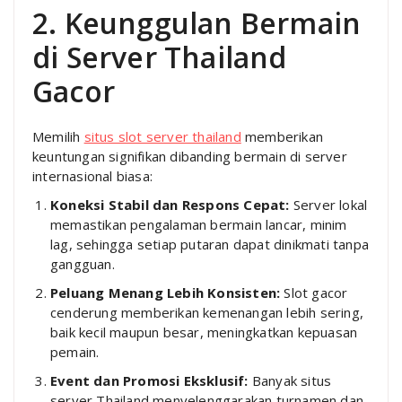
2. Keunggulan Bermain
di Server Thailand
Gacor
Memilih
situs slot server thailand
memberikan
keuntungan signifikan dibanding bermain di server
internasional biasa:
Koneksi Stabil dan Respons Cepat:
Server lokal
memastikan pengalaman bermain lancar, minim
lag, sehingga setiap putaran dapat dinikmati tanpa
gangguan.
Peluang Menang Lebih Konsisten:
Slot gacor
cenderung memberikan kemenangan lebih sering,
baik kecil maupun besar, meningkatkan kepuasan
pemain.
Event dan Promosi Eksklusif:
Banyak situs
server Thailand menyelenggarakan turnamen dan