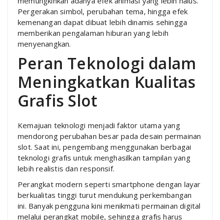
memungkinkan adanya efek animasi yang lebih halus.
Pergerakan simbol, perubahan tema, hingga efek
kemenangan dapat dibuat lebih dinamis sehingga
memberikan pengalaman hiburan yang lebih
menyenangkan.
Peran Teknologi dalam
Meningkatkan Kualitas
Grafis Slot
Kemajuan teknologi menjadi faktor utama yang
mendorong perubahan besar pada desain permainan
slot. Saat ini, pengembang menggunakan berbagai
teknologi grafis untuk menghasilkan tampilan yang
lebih realistis dan responsif.
Perangkat modern seperti smartphone dengan layar
berkualitas tinggi turut mendukung perkembangan
ini. Banyak pengguna kini menikmati permainan digital
melalui perangkat mobile, sehingga grafis harus