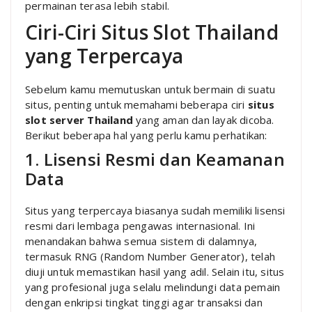
permainan terasa lebih stabil.
Ciri-Ciri Situs Slot Thailand
yang Terpercaya
Sebelum kamu memutuskan untuk bermain di suatu
situs, penting untuk memahami beberapa ciri
situs
slot server Thailand
yang aman dan layak dicoba.
Berikut beberapa hal yang perlu kamu perhatikan:
1. Lisensi Resmi dan Keamanan
Data
Situs yang terpercaya biasanya sudah memiliki lisensi
resmi dari lembaga pengawas internasional. Ini
menandakan bahwa semua sistem di dalamnya,
termasuk RNG (Random Number Generator), telah
diuji untuk memastikan hasil yang adil. Selain itu, situs
yang profesional juga selalu melindungi data pemain
dengan enkripsi tingkat tinggi agar transaksi dan