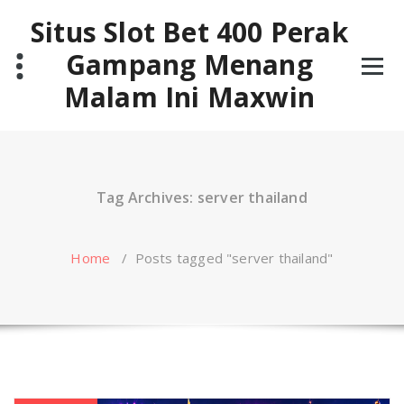
Skip
Situs Slot Bet 400 Perak
to
content
Gampang Menang
Malam Ini Maxwin
Tag Archives: server thailand
Home
/
Posts tagged "server thailand"