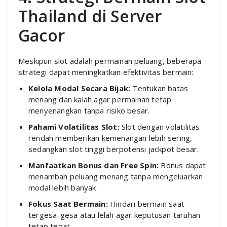
Thailand di Server
Gacor
Meskipun slot adalah permainan peluang, beberapa
strategi dapat meningkatkan efektivitas bermain:
Kelola Modal Secara Bijak:
Tentukan batas
menang dan kalah agar permainan tetap
menyenangkan tanpa risiko besar.
Pahami Volatilitas Slot:
Slot dengan volatilitas
rendah memberikan kemenangan lebih sering,
sedangkan slot tinggi berpotensi jackpot besar.
Manfaatkan Bonus dan Free Spin:
Bonus dapat
menambah peluang menang tanpa mengeluarkan
modal lebih banyak.
Fokus Saat Bermain:
Hindari bermain saat
tergesa-gesa atau lelah agar keputusan taruhan
tetap tepat.