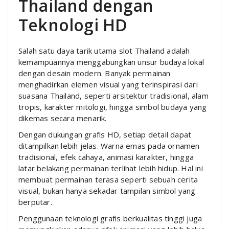
Thailand dengan
Teknologi HD
Salah satu daya tarik utama slot Thailand adalah
kemampuannya menggabungkan unsur budaya lokal
dengan desain modern. Banyak permainan
menghadirkan elemen visual yang terinspirasi dari
suasana Thailand, seperti arsitektur tradisional, alam
tropis, karakter mitologi, hingga simbol budaya yang
dikemas secara menarik.
Dengan dukungan grafis HD, setiap detail dapat
ditampilkan lebih jelas. Warna emas pada ornamen
tradisional, efek cahaya, animasi karakter, hingga
latar belakang permainan terlihat lebih hidup. Hal ini
membuat permainan terasa seperti sebuah cerita
visual, bukan hanya sekadar tampilan simbol yang
berputar.
Penggunaan teknologi grafis berkualitas tinggi juga