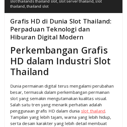
slot thailands thailand slot
,
slot server thailand
,
slot
thailand
,
thailand slot
Grafis HD di Dunia Slot Thailand:
Perpaduan Teknologi dan
Hiburan Digital Modern
Perkembangan Grafis
HD dalam Industri Slot
Thailand
Dunia permainan digital terus mengalami perubahan
besar, termasuk dalam perkembangan permainan
slot yang semakin mengutamakan kualitas visual.
Salah satu tren yang menarik perhatian adalah
penggunaan grafis HD dalam dunia
slot thailand
.
Tampilan yang lebih tajam, warna yang lebih hidup,
serta desain karakter yang lebih detail membuat