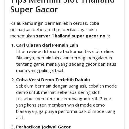
Super Gacor
Kalau kamu ingin bermain lebih cerdas, coba
perhatikan beberapa tips berikut agar bisa
menemukan
server Thailand super gacor no 1
:
Cari Ulasan dari Pemain Lain
Lihat review di forum atau komunitas slot online.
Biasanya, pemain lain akan berbagi pengalaman
tentang game mana yang sedang gacor dan situs
mana yang paling stabil.
Coba Versi Demo Terlebih Dahulu
Sebelum bermain dengan uang asli, cobalah mode
demo untuk melihat seberapa sering slot
tersebut memberikan kemenangan kecil. Game
yang konsisten memberi win di mode demo
biasanya juga punya performa baik di mode uang
asli.
Perhatikan Jadwal Gacor