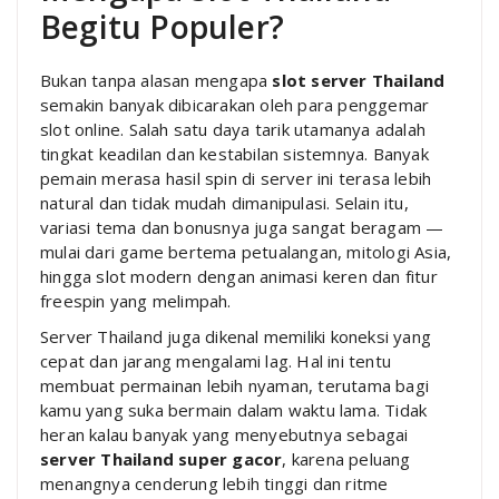
Begitu Populer?
Bukan tanpa alasan mengapa
slot server Thailand
semakin banyak dibicarakan oleh para penggemar
slot online. Salah satu daya tarik utamanya adalah
tingkat keadilan dan kestabilan sistemnya. Banyak
pemain merasa hasil spin di server ini terasa lebih
natural dan tidak mudah dimanipulasi. Selain itu,
variasi tema dan bonusnya juga sangat beragam —
mulai dari game bertema petualangan, mitologi Asia,
hingga slot modern dengan animasi keren dan fitur
freespin yang melimpah.
Server Thailand juga dikenal memiliki koneksi yang
cepat dan jarang mengalami lag. Hal ini tentu
membuat permainan lebih nyaman, terutama bagi
kamu yang suka bermain dalam waktu lama. Tidak
heran kalau banyak yang menyebutnya sebagai
server Thailand super gacor
, karena peluang
menangnya cenderung lebih tinggi dan ritme