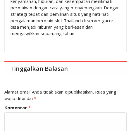
kenyamanan, hiburan, dan kesempatan menikmati
permainan dengan cara yang menyenangkan. Dengan
strategi tepat dan pemilihan situs yang hati-hati,
pengalaman bermain slot Thailand di server gacor
bisa menjadi hiburan yang berkesan dan
mengasyikkan sepanjang tahun.
Tinggalkan Balasan
Alamat email Anda tidak akan dipublikasikan.
Ruas yang
wajib ditandai
*
Komentar
*