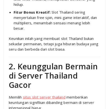
hidup.
Fitur Bonus Kreatif:
Slot Thailand sering
menyertakan free spin, mini-game interaktif, dan
multipliers, menambah sensasi menang lebih
besar.
Keunikan inilah yang membuat slot Thailand bukan
sekadar permainan, tetapi juga hiburan budaya yang
seru dan berbeda dari slot biasa.
2. Keunggulan Bermain
di Server Thailand
Gacor
Memilih
situs slot server thailand
memberikan
keuntungan signifikan dibanding bermain di server
internasional biasa: