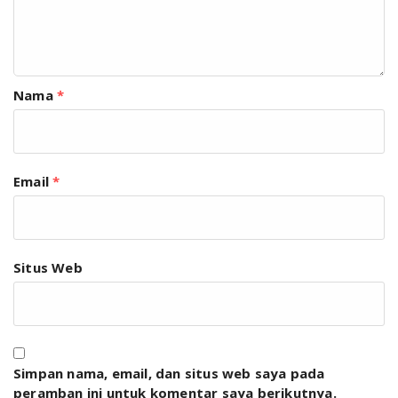
Nama
*
Email
*
Situs Web
Simpan nama, email, dan situs web saya pada
peramban ini untuk komentar saya berikutnya.