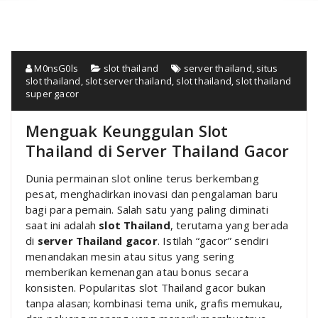
M0nsG0ls
slot thailand
server thailand
,
situs
slot thailand
,
slot server thailand
,
slot thailand
,
slot thailand
super gacor
Menguak Keunggulan Slot
Thailand di Server Thailand Gacor
Dunia permainan slot online terus berkembang
pesat, menghadirkan inovasi dan pengalaman baru
bagi para pemain. Salah satu yang paling diminati
saat ini adalah
slot Thailand
, terutama yang berada
di
server Thailand gacor
. Istilah “gacor” sendiri
menandakan mesin atau situs yang sering
memberikan kemenangan atau bonus secara
konsisten. Popularitas slot Thailand gacor bukan
tanpa alasan; kombinasi tema unik, grafis memukau,