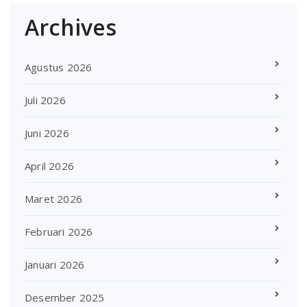
Archives
Agustus 2026
Juli 2026
Juni 2026
April 2026
Maret 2026
Februari 2026
Januari 2026
Desember 2025