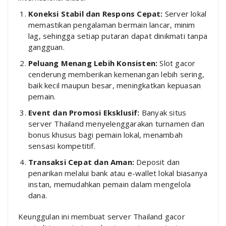
Koneksi Stabil dan Respons Cepat:
Server lokal
memastikan pengalaman bermain lancar, minim
lag, sehingga setiap putaran dapat dinikmati tanpa
gangguan.
Peluang Menang Lebih Konsisten:
Slot gacor
cenderung memberikan kemenangan lebih sering,
baik kecil maupun besar, meningkatkan kepuasan
pemain.
Event dan Promosi Eksklusif:
Banyak situs
server Thailand menyelenggarakan turnamen dan
bonus khusus bagi pemain lokal, menambah
sensasi kompetitif.
Transaksi Cepat dan Aman:
Deposit dan
penarikan melalui bank atau e-wallet lokal biasanya
instan, memudahkan pemain dalam mengelola
dana.
Keunggulan ini membuat server Thailand gacor