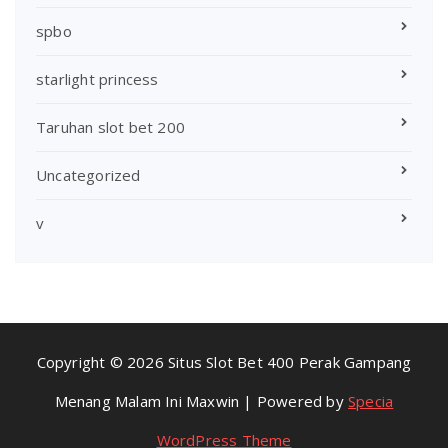
spbo
starlight princess
Taruhan slot bet 200
Uncategorized
v
Copyright © 2026 Situs Slot Bet 400 Perak Gampang
Menang Malam Ini Maxwin | Powered by
Specia
WordPress Theme