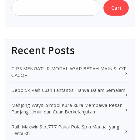
Cari
Recent Posts
TIPS MENGATUR MODAL AGAR BETAH MAIN SLOT
GACOR
Depo 5k Raih Cuan Fantastis Hanya Dalam Semalam
Mahjong Ways: Simbol Kura-kura Membawa Pesan
Panjang Umur dan Cuan Berkelanjutan
Raih Maxwin Slot777 Pakai Pola Spin Manual yang
Terbukti