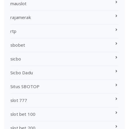
mauslot
rajamerak
rtp
sbobet
sicbo
Sicbo Dadu
Situs SBOTOP
slot 777
slot bet 100
slot bet 200