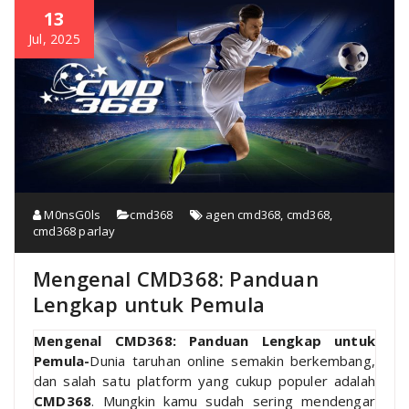
13
Jul, 2025
M0nsG0ls
cmd368
agen cmd368
,
cmd368
,
cmd368 parlay
Mengenal CMD368: Panduan
Lengkap untuk Pemula
Mengenal CMD368: Panduan Lengkap untuk
Pemula-
Dunia taruhan online semakin berkembang,
dan salah satu platform yang cukup populer adalah
CMD368
. Mungkin kamu sudah sering mendengar