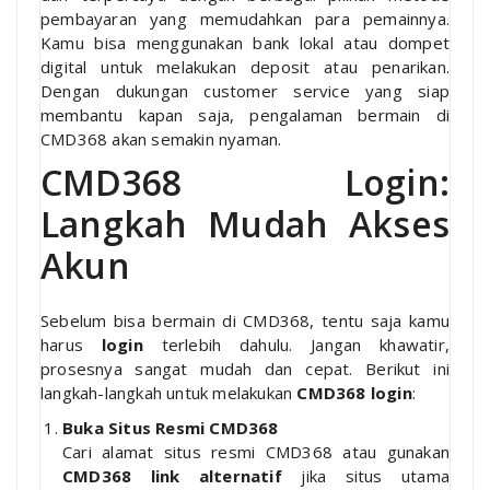
pembayaran yang memudahkan para pemainnya.
Kamu bisa menggunakan bank lokal atau dompet
digital untuk melakukan deposit atau penarikan.
Dengan dukungan customer service yang siap
membantu kapan saja, pengalaman bermain di
CMD368 akan semakin nyaman.
CMD368 Login:
Langkah Mudah Akses
Akun
Sebelum bisa bermain di CMD368, tentu saja kamu
harus
login
terlebih dahulu. Jangan khawatir,
prosesnya sangat mudah dan cepat. Berikut ini
langkah-langkah untuk melakukan
CMD368 login
:
Buka Situs Resmi CMD368
Cari alamat situs resmi CMD368 atau gunakan
CMD368 link alternatif
jika situs utama