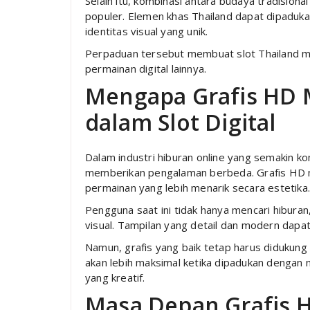
Selain itu, kombinasi antara budaya tradisiona
populer. Elemen khas Thailand dapat dipaduk
identitas visual yang unik.
Perpaduan tersebut membuat slot Thailand mem
permainan digital lainnya.
Mengapa Grafis HD 
dalam Slot Digital
Dalam industri hiburan online yang semakin kom
memberikan pengalaman berbeda. Grafis HD 
permainan yang lebih menarik secara estetika
Pengguna saat ini tidak hanya mencari hibur
visual. Tampilan yang detail dan modern dapa
Namun, grafis yang baik tetap harus didukung
akan lebih maksimal ketika dipadukan dengan 
yang kreatif.
Masa Depan Grafis H