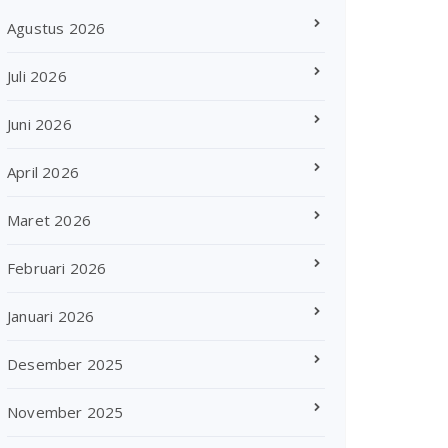
Agustus 2026
Juli 2026
Juni 2026
April 2026
Maret 2026
Februari 2026
Januari 2026
Desember 2025
November 2025