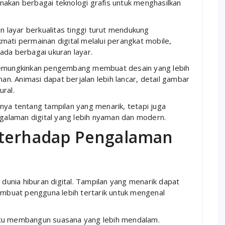
akan berbagai teknologi grafis untuk menghasilkan
layar berkualitas tinggi turut mendukung
mati permainan digital melalui perangkat mobile,
ada berbagai ukuran layar.
 memungkinkan pengembang membuat desain yang lebih
. Animasi dapat berjalan lebih lancar, detail gambar
ural.
nya tentang tampilan yang menarik, tetapi juga
alaman digital yang lebih nyaman dan modern.
 terhadap Pengalaman
 dunia hiburan digital. Tampilan yang menarik dapat
buat pengguna lebih tertarik untuk mengenal
ntu membangun suasana yang lebih mendalam.