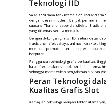
Teknologi HD
Salah satu daya tarik utama slot Thailand a
dengan desain modern. Banyak permainan meng
suasana Thailand, seperti arsitektur tradision
yang dikemas secara menarik.
Dengan dukungan grafis HD, setiap detail dap
tradisional, efek cahaya, animasi karakter, hing
membuat permainan terasa seperti sebuah cer
berputar.
Penggunaan teknologi grafis berkualitas ting
halus. Pergerakan simbol, perubahan tema, hi
sehingga memberikan pengalaman hiburan ya
Peran Teknologi da
Kualitas Grafis Slot
Kemajuan teknologi menjadi faktor utama ya