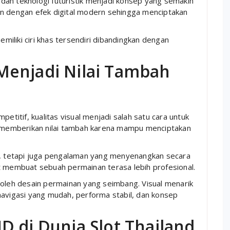
l dan teknologi futuristik menjadi konsep yang semakin
an dengan efek digital modern sehingga menciptakan
iliki ciri khas tersendiri dibandingkan dengan
Menjadi Nilai Tambah
petitif, kualitas visual menjadi salah satu cara untuk
memberikan nilai tambah karena mampu menciptakan
.
an, tetapi juga pengalaman yang menyenangkan secara
t membuat sebuah permainan terasa lebih profesional.
 oleh desain permainan yang seimbang. Visual menarik
navigasi yang mudah, performa stabil, dan konsep
D di Dunia Slot Thailand