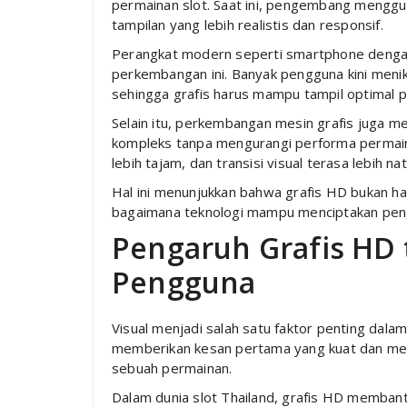
permainan slot. Saat ini, pengembang menggun
tampilan yang lebih realistis dan responsif.
Perangkat modern seperti smartphone dengan 
perkembangan ini. Banyak pengguna kini menik
sehingga grafis harus mampu tampil optimal p
Selain itu, perkembangan mesin grafis juga
kompleks tanpa mengurangi performa permainan
lebih tajam, dan transisi visual terasa lebih nat
Hal ini menunjukkan bahwa grafis HD bukan ha
bagaimana teknologi mampu menciptakan peng
Pengaruh Grafis HD
Pengguna
Visual menjadi salah satu faktor penting dalam
memberikan kesan pertama yang kuat dan mem
sebuah permainan.
Dalam dunia slot Thailand, grafis HD memba