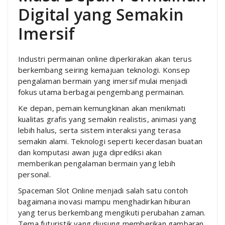
Digital yang Semakin
Imersif
Industri permainan online diperkirakan akan terus
berkembang seiring kemajuan teknologi. Konsep
pengalaman bermain yang imersif mulai menjadi
fokus utama berbagai pengembang permainan.
Ke depan, pemain kemungkinan akan menikmati
kualitas grafis yang semakin realistis, animasi yang
lebih halus, serta sistem interaksi yang terasa
semakin alami. Teknologi seperti kecerdasan buatan
dan komputasi awan juga diprediksi akan
memberikan pengalaman bermain yang lebih
personal.
Spaceman Slot Online menjadi salah satu contoh
bagaimana inovasi mampu menghadirkan hiburan
yang terus berkembang mengikuti perubahan zaman.
Tema futuristik yang diusung memberikan gambaran