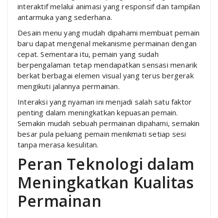
interaktif melalui animasi yang responsif dan tampilan
antarmuka yang sederhana.
Desain menu yang mudah dipahami membuat pemain
baru dapat mengenal mekanisme permainan dengan
cepat. Sementara itu, pemain yang sudah
berpengalaman tetap mendapatkan sensasi menarik
berkat berbagai elemen visual yang terus bergerak
mengikuti jalannya permainan.
Interaksi yang nyaman ini menjadi salah satu faktor
penting dalam meningkatkan kepuasan pemain.
Semakin mudah sebuah permainan dipahami, semakin
besar pula peluang pemain menikmati setiap sesi
tanpa merasa kesulitan.
Peran Teknologi dalam
Meningkatkan Kualitas
Permainan