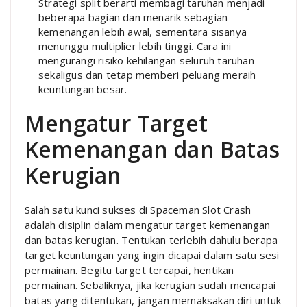
Strategi split berarti membagi taruhan menjadi
beberapa bagian dan menarik sebagian
kemenangan lebih awal, sementara sisanya
menunggu multiplier lebih tinggi. Cara ini
mengurangi risiko kehilangan seluruh taruhan
sekaligus dan tetap memberi peluang meraih
keuntungan besar.
Mengatur Target
Kemenangan dan Batas
Kerugian
Salah satu kunci sukses di Spaceman Slot Crash
adalah disiplin dalam mengatur target kemenangan
dan batas kerugian. Tentukan terlebih dahulu berapa
target keuntungan yang ingin dicapai dalam satu sesi
permainan. Begitu target tercapai, hentikan
permainan. Sebaliknya, jika kerugian sudah mencapai
batas yang ditentukan, jangan memaksakan diri untuk