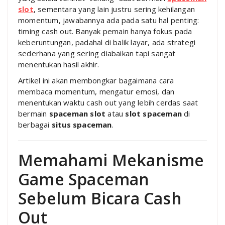
slot
, sementara yang lain justru sering kehilangan
momentum, jawabannya ada pada satu hal penting:
timing cash out. Banyak pemain hanya fokus pada
keberuntungan, padahal di balik layar, ada strategi
sederhana yang sering diabaikan tapi sangat
menentukan hasil akhir.
Artikel ini akan membongkar bagaimana cara
membaca momentum, mengatur emosi, dan
menentukan waktu cash out yang lebih cerdas saat
bermain
spaceman slot
atau
slot spaceman
di
berbagai
situs spaceman
.
Memahami Mekanisme
Game Spaceman
Sebelum Bicara Cash
Out