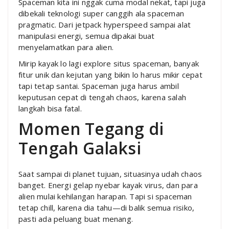
Spaceman kita ini nggak cuma modal nekat, tapi juga
dibekali teknologi super canggih ala spaceman
pragmatic. Dari jetpack hyperspeed sampai alat
manipulasi energi, semua dipakai buat
menyelamatkan para alien.
Mirip kayak lo lagi explore situs spaceman, banyak
fitur unik dan kejutan yang bikin lo harus mikir cepat
tapi tetap santai. Spaceman juga harus ambil
keputusan cepat di tengah chaos, karena salah
langkah bisa fatal.
Momen Tegang di
Tengah Galaksi
Saat sampai di planet tujuan, situasinya udah chaos
banget. Energi gelap nyebar kayak virus, dan para
alien mulai kehilangan harapan. Tapi si spaceman
tetap chill, karena dia tahu—di balik semua risiko,
pasti ada peluang buat menang.