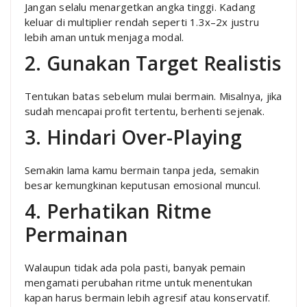
Jangan selalu menargetkan angka tinggi. Kadang
keluar di multiplier rendah seperti 1.3x–2x justru
lebih aman untuk menjaga modal.
2. Gunakan Target Realistis
Tentukan batas sebelum mulai bermain. Misalnya, jika
sudah mencapai profit tertentu, berhenti sejenak.
3. Hindari Over-Playing
Semakin lama kamu bermain tanpa jeda, semakin
besar kemungkinan keputusan emosional muncul.
4. Perhatikan Ritme
Permainan
Walaupun tidak ada pola pasti, banyak pemain
mengamati perubahan ritme untuk menentukan
kapan harus bermain lebih agresif atau konservatif.