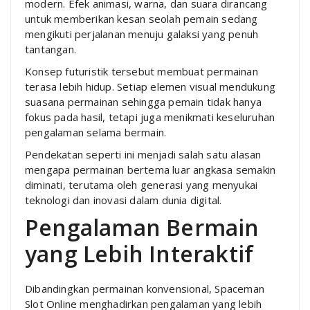
modern. Efek animasi, warna, dan suara dirancang
untuk memberikan kesan seolah pemain sedang
mengikuti perjalanan menuju galaksi yang penuh
tantangan.
Konsep futuristik tersebut membuat permainan
terasa lebih hidup. Setiap elemen visual mendukung
suasana permainan sehingga pemain tidak hanya
fokus pada hasil, tetapi juga menikmati keseluruhan
pengalaman selama bermain.
Pendekatan seperti ini menjadi salah satu alasan
mengapa permainan bertema luar angkasa semakin
diminati, terutama oleh generasi yang menyukai
teknologi dan inovasi dalam dunia digital.
Pengalaman Bermain
yang Lebih Interaktif
Dibandingkan permainan konvensional, Spaceman
Slot Online menghadirkan pengalaman yang lebih