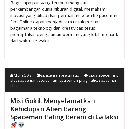
Bagi siapa pun yang tertarik mengikuti
perkembangan dunia hiburan digital, memahami
inovasi yang dihadirkan permainan seperti Spaceman
Slot Online dapat menjadi cara untuk melihat
bagaimana teknologi dan kreativitas terus
menciptakan pengalaman bermain yang lebih menarik
dari waktu ke waktu.
M0nsG0ls
spaceman pragmatic
situs spaceman
,
slot spaceman
,
spaceman
,
spaceman pragmatic
,
spaceman
slot
Misi Gokil: Menyelamatkan
Kehidupan Alien Bareng
Spaceman Paling Berani di Galaksi