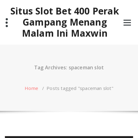
Skip
Situs Slot Bet 400 Perak
to
content
Gampang Menang
Malam Ini Maxwin
Tag Archives: spaceman slot
Home
/
Posts tagged "spaceman slot"