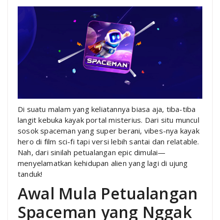
Di suatu malam yang keliatannya biasa aja, tiba-tiba
langit kebuka kayak portal misterius. Dari situ muncul
sosok spaceman yang super berani, vibes-nya kayak
hero di film sci-fi tapi versi lebih santai dan relatable.
Nah, dari sinilah petualangan epic dimulai—
menyelamatkan kehidupan alien yang lagi di ujung
tanduk!
Awal Mula Petualangan
Spaceman yang Nggak