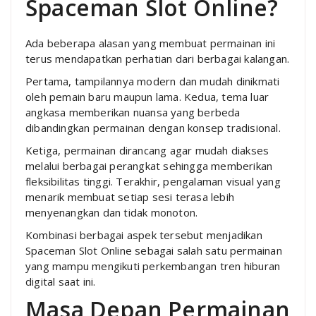
Spaceman Slot Online?
Ada beberapa alasan yang membuat permainan ini
terus mendapatkan perhatian dari berbagai kalangan.
Pertama, tampilannya modern dan mudah dinikmati
oleh pemain baru maupun lama. Kedua, tema luar
angkasa memberikan nuansa yang berbeda
dibandingkan permainan dengan konsep tradisional.
Ketiga, permainan dirancang agar mudah diakses
melalui berbagai perangkat sehingga memberikan
fleksibilitas tinggi. Terakhir, pengalaman visual yang
menarik membuat setiap sesi terasa lebih
menyenangkan dan tidak monoton.
Kombinasi berbagai aspek tersebut menjadikan
Spaceman Slot Online sebagai salah satu permainan
yang mampu mengikuti perkembangan tren hiburan
digital saat ini.
Masa Depan Permainan