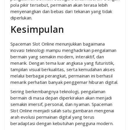
pola pikir tersebut, permainan akan terasa lebih
menyenangkan dan bebas dari tekanan yang tidak
diperlukan.
Kesimpulan
Spaceman Slot Online menunjukkan bagaimana
inovasi teknologi mampu menghadirkan pengalaman
bermain yang semakin modern, interaktif, dan
menarik. Dengan tema luar angkasa yang futuristik,
tampilan visual berkualitas, serta kemudahan akses
melalui berbagai perangkat, permainan ini berhasil
menarik perhatian banyak penggemar hiburan digital.
Seiring berkembangnya teknologi, pengalaman
bermain di masa depan diperkirakan akan menjadi
semakin imersif, personal, dan nyaman. Spaceman
Slot Online menjadi salah satu gambaran mengenai
arah evolusi permainan digital yang terus
beradaptasi dengan kebutuhan pengguna modern.