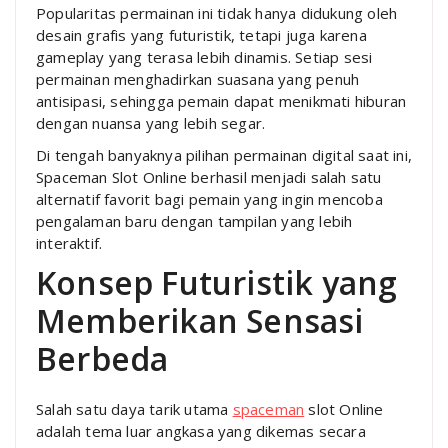
Popularitas permainan ini tidak hanya didukung oleh
desain grafis yang futuristik, tetapi juga karena
gameplay yang terasa lebih dinamis. Setiap sesi
permainan menghadirkan suasana yang penuh
antisipasi, sehingga pemain dapat menikmati hiburan
dengan nuansa yang lebih segar.
Di tengah banyaknya pilihan permainan digital saat ini,
Spaceman Slot Online berhasil menjadi salah satu
alternatif favorit bagi pemain yang ingin mencoba
pengalaman baru dengan tampilan yang lebih
interaktif.
Konsep Futuristik yang
Memberikan Sensasi
Berbeda
Salah satu daya tarik utama
spaceman
slot Online
adalah tema luar angkasa yang dikemas secara