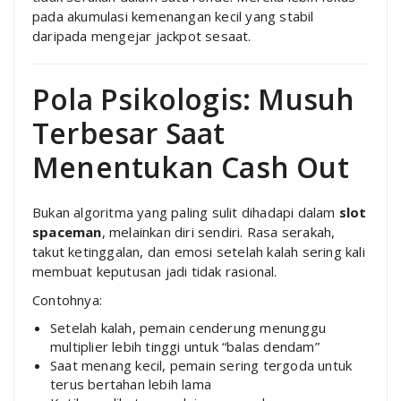
pada akumulasi kemenangan kecil yang stabil
daripada mengejar jackpot sesaat.
Pola Psikologis: Musuh
Terbesar Saat
Menentukan Cash Out
Bukan algoritma yang paling sulit dihadapi dalam
slot
spaceman
, melainkan diri sendiri. Rasa serakah,
takut ketinggalan, dan emosi setelah kalah sering kali
membuat keputusan jadi tidak rasional.
Contohnya:
Setelah kalah, pemain cenderung menunggu
multiplier lebih tinggi untuk “balas dendam”
Saat menang kecil, pemain sering tergoda untuk
terus bertahan lebih lama