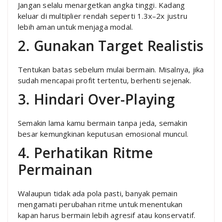
Jangan selalu menargetkan angka tinggi. Kadang
keluar di multiplier rendah seperti 1.3x–2x justru
lebih aman untuk menjaga modal.
2. Gunakan Target Realistis
Tentukan batas sebelum mulai bermain. Misalnya, jika
sudah mencapai profit tertentu, berhenti sejenak.
3. Hindari Over-Playing
Semakin lama kamu bermain tanpa jeda, semakin
besar kemungkinan keputusan emosional muncul.
4. Perhatikan Ritme
Permainan
Walaupun tidak ada pola pasti, banyak pemain
mengamati perubahan ritme untuk menentukan
kapan harus bermain lebih agresif atau konservatif.