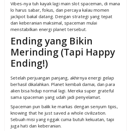
Vibes-nya tuh kayak lagi main slot spaceman, di mana
lo harus sabar, fokus, dan percaya kalau momen
jackpot bakal datang. Dengan strategi yang tepat
dan keberanian maksimal, spaceman mulai
menstabilkan energi planet tersebut.
Ending yang Bikin
Merinding (Tapi Happy
Ending!)
Setelah perjuangan panjang, akhirnya energi gelap
berhasil dikalahkan. Planet kembali damai, dan para
alien bisa hidup normal lagi. Mereka super grateful
sama spaceman yang udah jadi penyelamat.
Spaceman pun balik ke markas dengan senyum tipis,
knowing that he just saved a whole civilization.
Sebuah misi yang nggak cuma butuh kekuatan, tapi
juga hati dan keberanian.