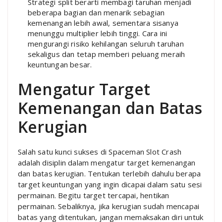
Strategi split berarti membagi taruhan menjadi
beberapa bagian dan menarik sebagian
kemenangan lebih awal, sementara sisanya
menunggu multiplier lebih tinggi. Cara ini
mengurangi risiko kehilangan seluruh taruhan
sekaligus dan tetap memberi peluang meraih
keuntungan besar.
Mengatur Target
Kemenangan dan Batas
Kerugian
Salah satu kunci sukses di Spaceman Slot Crash
adalah disiplin dalam mengatur target kemenangan
dan batas kerugian. Tentukan terlebih dahulu berapa
target keuntungan yang ingin dicapai dalam satu sesi
permainan. Begitu target tercapai, hentikan
permainan. Sebaliknya, jika kerugian sudah mencapai
batas yang ditentukan, jangan memaksakan diri untuk