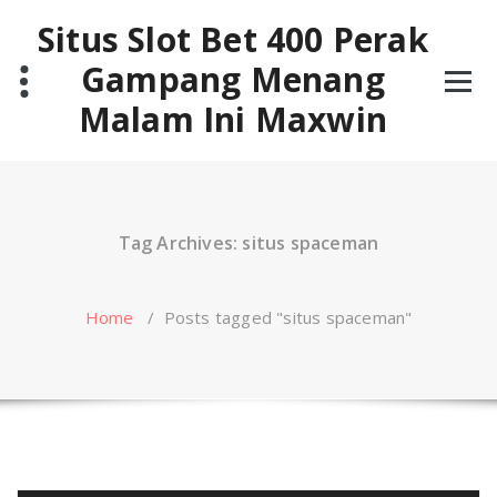
Skip
Situs Slot Bet 400 Perak
to
content
Gampang Menang
Malam Ini Maxwin
Tag Archives: situs spaceman
Home
/
Posts tagged "situs spaceman"