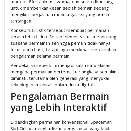
modern. Efek animasi, warna, dan suara dirancang
untuk memberikan kesan seolah pemain sedang
mengikuti perjalanan menuju galaksi yang penuh
tantangan.
Konsep futuristik tersebut membuat permainan
terasa lebih hidup. Setiap elemen visual mendukung
suasana permainan sehingga pemain tidak hanya
fokus pada hasil, tetapi juga menikmati keseluruhan
pengalaman selama bermain.
Pendekatan seperti ini menjadi salah satu alasan
mengapa permainan bertema luar angkasa semakin
diminati, terutama oleh generasi yang menyukai
teknologi dan inovasi dalam dunia digital.
Pengalaman Bermain
yang Lebih Interaktif
Dibandingkan permainan konvensional, Spaceman
Slot Online menghadirkan pengalaman yang lebih