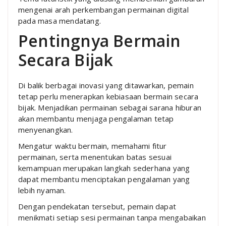
mengenai arah perkembangan permainan digital
pada masa mendatang.
Pentingnya Bermain
Secara Bijak
Di balik berbagai inovasi yang ditawarkan, pemain
tetap perlu menerapkan kebiasaan bermain secara
bijak. Menjadikan permainan sebagai sarana hiburan
akan membantu menjaga pengalaman tetap
menyenangkan.
Mengatur waktu bermain, memahami fitur
permainan, serta menentukan batas sesuai
kemampuan merupakan langkah sederhana yang
dapat membantu menciptakan pengalaman yang
lebih nyaman.
Dengan pendekatan tersebut, pemain dapat
menikmati setiap sesi permainan tanpa mengabaikan