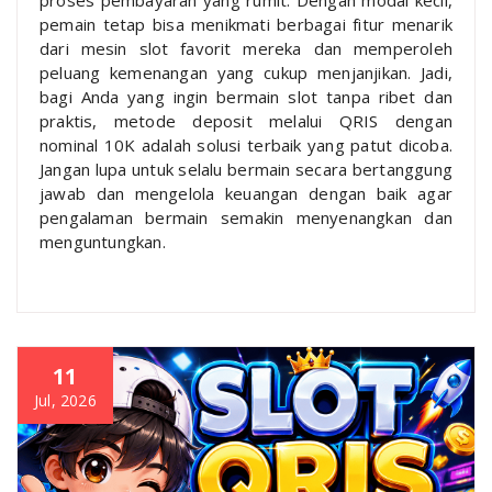
pemain tetap bisa menikmati berbagai fitur menarik
dari mesin slot favorit mereka dan memperoleh
peluang kemenangan yang cukup menjanjikan. Jadi,
bagi Anda yang ingin bermain slot tanpa ribet dan
praktis, metode deposit melalui QRIS dengan
nominal 10K adalah solusi terbaik yang patut dicoba.
Jangan lupa untuk selalu bermain secara bertanggung
jawab dan mengelola keuangan dengan baik agar
pengalaman bermain semakin menyenangkan dan
menguntungkan.
11
Jul, 2026