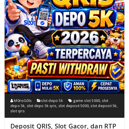
M0nsG0ls
slot depo 5k
game slot 5000
,
slot
depo 5k
,
slot depo 5k qris
,
slot deposit 5000
,
slot deposit 5k
,
slot qris
Deposit QRIS, Slot Gacor, dan RTP