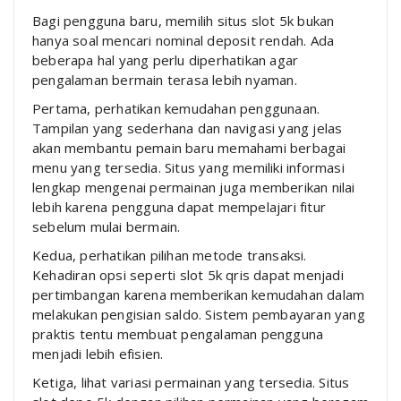
Bagi pengguna baru, memilih situs slot 5k bukan
hanya soal mencari nominal deposit rendah. Ada
beberapa hal yang perlu diperhatikan agar
pengalaman bermain terasa lebih nyaman.
Pertama, perhatikan kemudahan penggunaan.
Tampilan yang sederhana dan navigasi yang jelas
akan membantu pemain baru memahami berbagai
menu yang tersedia. Situs yang memiliki informasi
lengkap mengenai permainan juga memberikan nilai
lebih karena pengguna dapat mempelajari fitur
sebelum mulai bermain.
Kedua, perhatikan pilihan metode transaksi.
Kehadiran opsi seperti slot 5k qris dapat menjadi
pertimbangan karena memberikan kemudahan dalam
melakukan pengisian saldo. Sistem pembayaran yang
praktis tentu membuat pengalaman pengguna
menjadi lebih efisien.
Ketiga, lihat variasi permainan yang tersedia. Situs