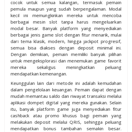
cocok untuk semua kalangan, termasuk pemain
pemula maupun yang sudah berpengalaman. Modal
kecil ini memungkinkan mereka untuk mencoba
berbagai mesin slot tanpa harus mengeluarkan
modal besar. Banyak platform yang menyediakan
berbagai jenis game slot dengan fitur menarik, mulai
dari tema klasik, modern, hingga jackpot progresif,
semua bisa diakses dengan deposit minimal ini.
Dengan demikian, pemain memiliki banyak pilihan
untuk mengeksplorasi dan menemukan game favorit
mereka sekaligus meningkatkan peluang
mendapatkan kemenangan.
Keunggulan lain dari metode ini adalah kemudahan
dalam pengelolaan keuangan. Pemain dapat dengan
mudah memantau saldo dan riwayat transaksi melalui
aplikasi dompet digital yang mereka gunakan. Selain
itu, banyak platform game juga menyediakan fitur
cashback atau promo khusus bagi pemain yang
melakukan deposit melalui QRIS, sehingga peluang
mendapatkan bonus tambahan semakin besar.