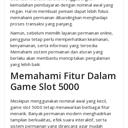
kemudahan pembayaran dengan nominal awal yang
ringan. Hal ini membuat pemain dapat lebih fokus
memahami permainan dibandingkan menghadapi
proses transaksi yang panjang.
Namun, sebelum memilih layanan permainan online,
pengguna tetap perlu memperhatikan keamanan,
kenyamanan, serta informasi yang tersedia.
Memahami sistem permainan dan aturan yang
berlaku akan membantu menciptakan pengalaman
yang lebih baik.
Memahami Fitur Dalam
Game Slot 5000
Meskipun menggunakan nominal awal yang kecil,
game slot 5000 tetap menawarkan berbagai fitur
menarik. Banyak permainan modern menghadirkan
tampilan berkualitas, efek suara interaktif, serta
sistem permainan yang dirancang agar mudah