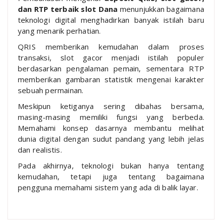
dan RTP terbaik slot Dana
menunjukkan bagaimana
teknologi digital menghadirkan banyak istilah baru
yang menarik perhatian.
QRIS memberikan kemudahan dalam proses
transaksi, slot gacor menjadi istilah populer
berdasarkan pengalaman pemain, sementara RTP
memberikan gambaran statistik mengenai karakter
sebuah permainan.
Meskipun ketiganya sering dibahas bersama,
masing-masing memiliki fungsi yang berbeda.
Memahami konsep dasarnya membantu melihat
dunia digital dengan sudut pandang yang lebih jelas
dan realistis.
Pada akhirnya, teknologi bukan hanya tentang
kemudahan, tetapi juga tentang bagaimana
pengguna memahami sistem yang ada di balik layar.