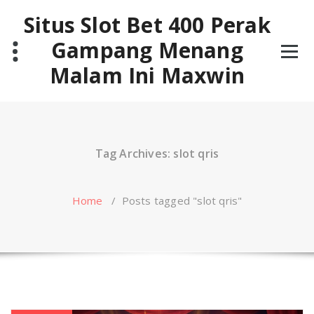
Skip
Situs Slot Bet 400 Perak
to
content
Gampang Menang
Malam Ini Maxwin
Tag Archives: slot qris
Home
/
Posts tagged "slot qris"