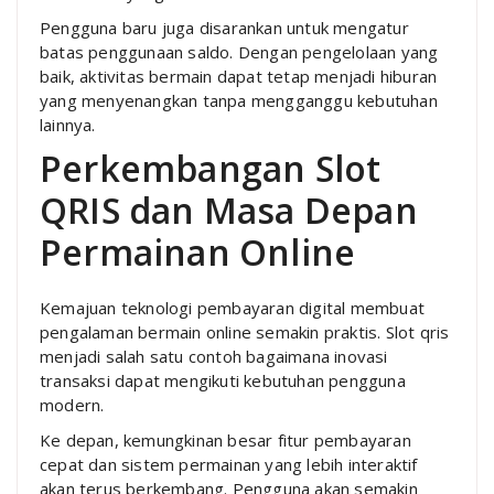
Pengguna baru juga disarankan untuk mengatur
batas penggunaan saldo. Dengan pengelolaan yang
baik, aktivitas bermain dapat tetap menjadi hiburan
yang menyenangkan tanpa mengganggu kebutuhan
lainnya.
Perkembangan Slot
QRIS dan Masa Depan
Permainan Online
Kemajuan teknologi pembayaran digital membuat
pengalaman bermain online semakin praktis. Slot qris
menjadi salah satu contoh bagaimana inovasi
transaksi dapat mengikuti kebutuhan pengguna
modern.
Ke depan, kemungkinan besar fitur pembayaran
cepat dan sistem permainan yang lebih interaktif
akan terus berkembang. Pengguna akan semakin