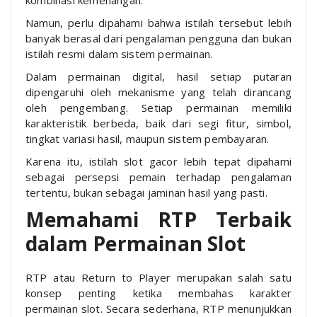
Namun, perlu dipahami bahwa istilah tersebut lebih
banyak berasal dari pengalaman pengguna dan bukan
istilah resmi dalam sistem permainan.
Dalam permainan digital, hasil setiap putaran
dipengaruhi oleh mekanisme yang telah dirancang
oleh pengembang. Setiap permainan memiliki
karakteristik berbeda, baik dari segi fitur, simbol,
tingkat variasi hasil, maupun sistem pembayaran.
Karena itu, istilah slot gacor lebih tepat dipahami
sebagai persepsi pemain terhadap pengalaman
tertentu, bukan sebagai jaminan hasil yang pasti.
Memahami RTP Terbaik
dalam Permainan Slot
RTP atau Return to Player merupakan salah satu
konsep penting ketika membahas karakter
permainan slot. Secara sederhana, RTP menunjukkan