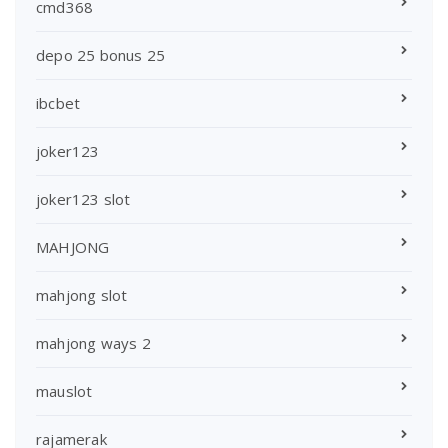
cmd368
depo 25 bonus 25
ibcbet
joker123
joker123 slot
MAHJONG
mahjong slot
mahjong ways 2
mauslot
rajamerak