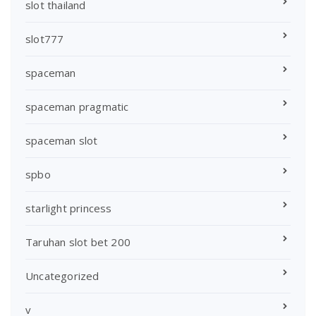
slot thailand
slot777
spaceman
spaceman pragmatic
spaceman slot
spbo
starlight princess
Taruhan slot bet 200
Uncategorized
v