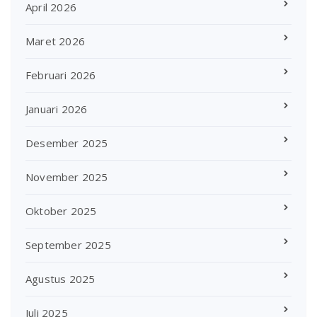
April 2026
Maret 2026
Februari 2026
Januari 2026
Desember 2025
November 2025
Oktober 2025
September 2025
Agustus 2025
Juli 2025