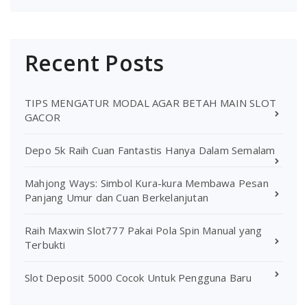
Recent Posts
TIPS MENGATUR MODAL AGAR BETAH MAIN SLOT
GACOR
Depo 5k Raih Cuan Fantastis Hanya Dalam Semalam
Mahjong Ways: Simbol Kura-kura Membawa Pesan
Panjang Umur dan Cuan Berkelanjutan
Raih Maxwin Slot777 Pakai Pola Spin Manual yang
Terbukti
Slot Deposit 5000 Cocok Untuk Pengguna Baru