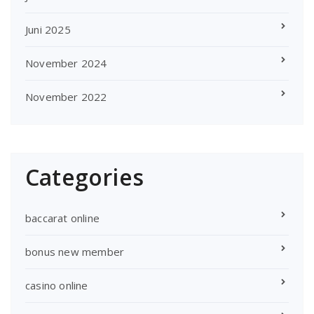
Juni 2025
November 2024
November 2022
Categories
baccarat online
bonus new member
casino online