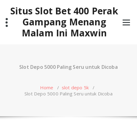
Skip
Situs Slot Bet 400 Perak
to
content
Gampang Menang
Malam Ini Maxwin
Slot Depo 5000 Paling Seru untuk Dicoba
Home
/
slot depo 5k
/
Slot Depo 5000 Paling Seru untuk Dicoba