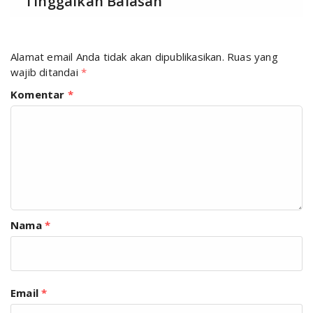
Tinggalkan Balasan
Alamat email Anda tidak akan dipublikasikan.
Ruas yang
wajib ditandai
*
Komentar
*
Nama
*
Email
*