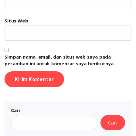
Situs Web
Simpan nama, email, dan situs web saya pada
peramban ini untuk komentar saya berikutnya.
Cari
Cari