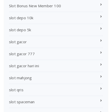
Slot Bonus New Member 100
slot depo 10k
slot depo 5k
slot gacor
slot gacor 777
slot gacor hari ini
slot mahjong
slot qris
slot spaceman