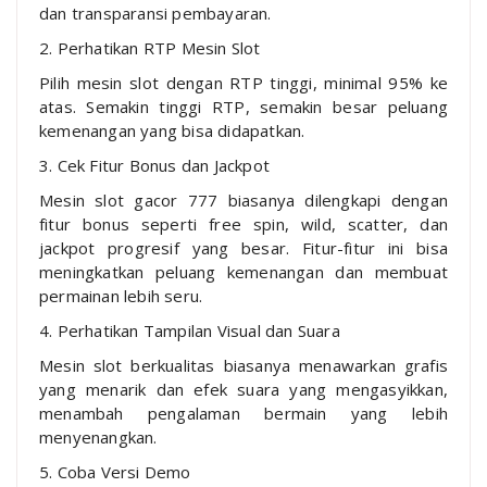
dan transparansi pembayaran.
2. Perhatikan RTP Mesin Slot
Pilih mesin slot dengan RTP tinggi, minimal 95% ke
atas. Semakin tinggi RTP, semakin besar peluang
kemenangan yang bisa didapatkan.
3. Cek Fitur Bonus dan Jackpot
Mesin slot gacor 777 biasanya dilengkapi dengan
fitur bonus seperti free spin, wild, scatter, dan
jackpot progresif yang besar. Fitur-fitur ini bisa
meningkatkan peluang kemenangan dan membuat
permainan lebih seru.
4. Perhatikan Tampilan Visual dan Suara
Mesin slot berkualitas biasanya menawarkan grafis
yang menarik dan efek suara yang mengasyikkan,
menambah pengalaman bermain yang lebih
menyenangkan.
5. Coba Versi Demo