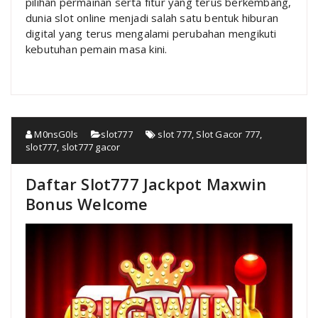
pilihan permainan serta fitur yang terus berkembang,
dunia slot online menjadi salah satu bentuk hiburan
digital yang terus mengalami perubahan mengikuti
kebutuhan pemain masa kini.
M0nsG0ls
slot777
slot 777
,
Slot Gacor 777
,
slot777
,
slot777 gacor
Daftar Slot777 Jackpot Maxwin
Bonus Welcome