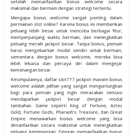
setelah memanfaatkan bonus welcome secara
maksimal dan bermain dengan strategi tertentu.
Mengapa bonus welcome sangat penting dalam
permainan slot online? Karena bonus ini memberikan
peluang lebih besar untuk mencoba berbagai fitur,
memperpanjang waktu bermain, dan meningkatkan
peluang meraih jackpot besar. Tanpa bonus, pemain
harus mengeluarkan modal sendiri untuk bermain,
sementara dengan bonus welcome, mereka bisa
lebih leluasa dan percaya diri dalam mengejar
kemenangan besar.
Kesimpulannya, daftar slot777 jackpot maxwin bonus
welcome adalah pilihan yang sangat menguntungkan
bagi para pemain yang ingin merasakan sensasi
mendapatkan jackpot besar dengan modal
tambahan. Game seperti King of Fortune, Aztec
Gold, Fortune Gods, Pharaoh’s Treasure, dan Great
Empire menawarkan bonus welcome yang bisa
dimanfaatkan secara maksimal untuk meningkatkan
peluang kemenangan. Dengan memanfaatkan bonus