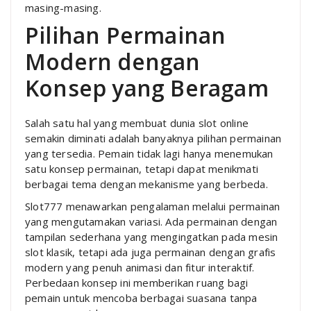
masing-masing.
Pilihan Permainan
Modern dengan
Konsep yang Beragam
Salah satu hal yang membuat dunia slot online
semakin diminati adalah banyaknya pilihan permainan
yang tersedia. Pemain tidak lagi hanya menemukan
satu konsep permainan, tetapi dapat menikmati
berbagai tema dengan mekanisme yang berbeda.
Slot777 menawarkan pengalaman melalui permainan
yang mengutamakan variasi. Ada permainan dengan
tampilan sederhana yang mengingatkan pada mesin
slot klasik, tetapi ada juga permainan dengan grafis
modern yang penuh animasi dan fitur interaktif.
Perbedaan konsep ini memberikan ruang bagi
pemain untuk mencoba berbagai suasana tanpa