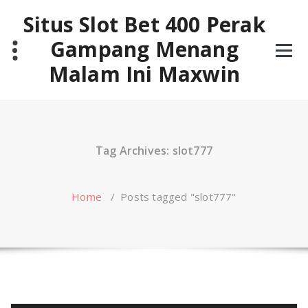
Skip
Situs Slot Bet 400 Perak
to
content
Gampang Menang
Malam Ini Maxwin
Tag Archives: slot777
Home
/
Posts tagged "slot777"