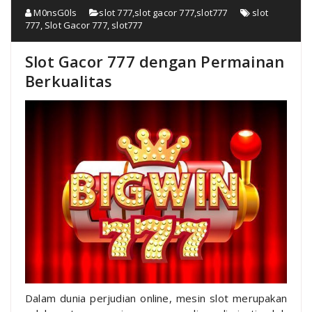
M0nsG0ls
slot 777
,
slot gacor 777
,
slot777
slot
777
,
Slot Gacor 777
,
slot777
Slot Gacor 777 dengan Permainan
Berkualitas
Dalam dunia perjudian online, mesin slot merupakan