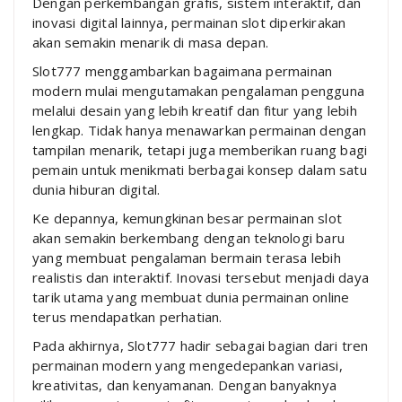
Dengan perkembangan grafis, sistem interaktif, dan
inovasi digital lainnya, permainan slot diperkirakan
akan semakin menarik di masa depan.
Slot777 menggambarkan bagaimana permainan
modern mulai mengutamakan pengalaman pengguna
melalui desain yang lebih kreatif dan fitur yang lebih
lengkap. Tidak hanya menawarkan permainan dengan
tampilan menarik, tetapi juga memberikan ruang bagi
pemain untuk menikmati berbagai konsep dalam satu
dunia hiburan digital.
Ke depannya, kemungkinan besar permainan slot
akan semakin berkembang dengan teknologi baru
yang membuat pengalaman bermain terasa lebih
realistis dan interaktif. Inovasi tersebut menjadi daya
tarik utama yang membuat dunia permainan online
terus mendapatkan perhatian.
Pada akhirnya, Slot777 hadir sebagai bagian dari tren
permainan modern yang mengedepankan variasi,
kreativitas, dan kenyamanan. Dengan banyaknya