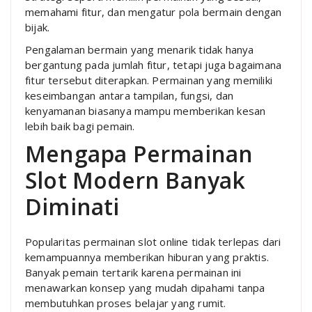
memahami fitur, dan mengatur pola bermain dengan
bijak.
Pengalaman bermain yang menarik tidak hanya
bergantung pada jumlah fitur, tetapi juga bagaimana
fitur tersebut diterapkan. Permainan yang memiliki
keseimbangan antara tampilan, fungsi, dan
kenyamanan biasanya mampu memberikan kesan
lebih baik bagi pemain.
Mengapa Permainan
Slot Modern Banyak
Diminati
Popularitas permainan slot online tidak terlepas dari
kemampuannya memberikan hiburan yang praktis.
Banyak pemain tertarik karena permainan ini
menawarkan konsep yang mudah dipahami tanpa
membutuhkan proses belajar yang rumit.