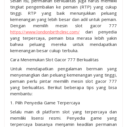
Selain itu, permainan berkualitas juga harus memiliki
tingkat pengembalian ke pemain (RTP) yang cukup
tinggi. RTP yang baik menunjukkan peluang
kemenangan yang lebih besar dan adil untuk pemain.
Dengan memilih mesin slot gacor 777
https://www.londonbirthclinic.com/
dari penyedia
yang terpercaya, pemain bisa merasa lebih yakin
bahwa peluang mereka untuk mendapatkan
kemenangan besar cukup terbuka.
Cara Menemukan Slot Gacor 777 Berkualitas
Untuk mendapatkan pengalaman bermain yang
menyenangkan dan peluang kemenangan yang tinggi,
pemain perlu pintar memilih mesin slot gacor 777
yang berkualitas. Berikut beberapa tips yang bisa
membantu:
1. Pilih Penyedia Game Terpercaya
Selalu main di platform slot yang terpercaya dan
memiliki lisensi resmi. Penyedia game yang
terpercaya biasanya menjamin keadilan permainan