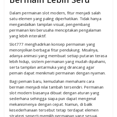
Dalam permainan slot modern, fitur menjadi salah
satu elemen yang paling diperhatikan. Tidak hanya
mengandalkan tampilan visual, pengembang
permainan kini berusaha menciptakan pengalaman
yang lebih interaktif.
Slot777 menghadirkan konsep permainan yang
menonjolkan berbagai fitur pendukung. Misalnya,
adanya animasi yang membuat setiap putaran terasa
lebih hidup, sistem permainan yang mudah dipahami,
serta tampilan antarmuka yang dirancang agar
pemain dapat menikmati permainan dengan nyaman.
Bagi pemain baru, kemudahan memahami cara
bermain menjadi nilai tambah tersendiri. Permainan
slot modern biasanya dibuat dengan aturan yang
sederhana sehingga siapa pun dapat mengenal
mekanismenya dengan cepat. Namun, di balik
kesederhanaan tersebut tetap terdapat elemen
strategi seperti memilih permainan yang sesuai,