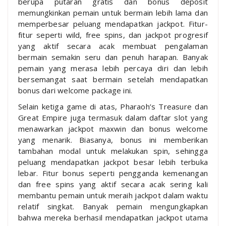
berupa putaran gratis dan bonus deposit
memungkinkan pemain untuk bermain lebih lama dan
memperbesar peluang mendapatkan jackpot. Fitur-
fitur seperti wild, free spins, dan jackpot progresif
yang aktif secara acak membuat pengalaman
bermain semakin seru dan penuh harapan. Banyak
pemain yang merasa lebih percaya diri dan lebih
bersemangat saat bermain setelah mendapatkan
bonus dari welcome package ini.
Selain ketiga game di atas, Pharaoh’s Treasure dan
Great Empire juga termasuk dalam daftar slot yang
menawarkan jackpot maxwin dan bonus welcome
yang menarik. Biasanya, bonus ini memberikan
tambahan modal untuk melakukan spin, sehingga
peluang mendapatkan jackpot besar lebih terbuka
lebar. Fitur bonus seperti pengganda kemenangan
dan free spins yang aktif secara acak sering kali
membantu pemain untuk meraih jackpot dalam waktu
relatif singkat. Banyak pemain mengungkapkan
bahwa mereka berhasil mendapatkan jackpot utama