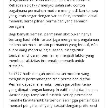
Kehadiran Slot777 menjadi salah satu contoh
bagaimana permainan modern menghadirkan konsep
yang lebih segar dengan variasi fitur, tampilan visual
menarik, serta pilihan permainan yang semakin
beragam.
Bagi banyak pemain, permainan slot bukan hanya
tentang hasil akhir, tetapi juga mengenai pengalaman
selama bermain. Desain permainan yang kreatif, efek
suara yang mendukung suasana, hingga fitur
tambahan di dalam permainan menjadi faktor yang
membuat aktivitas ini semakin menarik untuk
dijelajahi.
Slot777 hadir dengan pendekatan modern yang
mengikuti perkembangan tren permainan digital.
Pemain dapat menemukan berbagai pilihan tema
yang dibuat dengan konsep kreatif, mulai dari nuansa
klasik hingga tampilan futuristik. Setiap permainan
memiliki karakteristik tersendiri sehingga pemain bisa
mencari pengalaman yang sesuai dengan preferensi