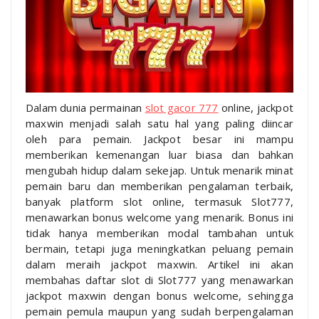
Dalam dunia permainan
slot gacor 777
online, jackpot
maxwin menjadi salah satu hal yang paling diincar
oleh para pemain. Jackpot besar ini mampu
memberikan kemenangan luar biasa dan bahkan
mengubah hidup dalam sekejap. Untuk menarik minat
pemain baru dan memberikan pengalaman terbaik,
banyak platform slot online, termasuk Slot777,
menawarkan bonus welcome yang menarik. Bonus ini
tidak hanya memberikan modal tambahan untuk
bermain, tetapi juga meningkatkan peluang pemain
dalam meraih jackpot maxwin. Artikel ini akan
membahas daftar slot di Slot777 yang menawarkan
jackpot maxwin dengan bonus welcome, sehingga
pemain pemula maupun yang sudah berpengalaman