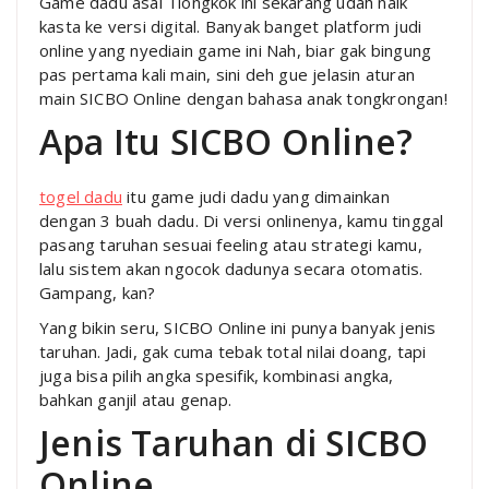
Game dadu asal Tiongkok ini sekarang udah naik
kasta ke versi digital. Banyak banget platform judi
online yang nyediain game ini Nah, biar gak bingung
pas pertama kali main, sini deh gue jelasin aturan
main SICBO Online dengan bahasa anak tongkrongan!
Apa Itu SICBO Online?
togel dadu
itu game judi dadu yang dimainkan
dengan 3 buah dadu. Di versi onlinenya, kamu tinggal
pasang taruhan sesuai feeling atau strategi kamu,
lalu sistem akan ngocok dadunya secara otomatis.
Gampang, kan?
Yang bikin seru, SICBO Online ini punya banyak jenis
taruhan. Jadi, gak cuma tebak total nilai doang, tapi
juga bisa pilih angka spesifik, kombinasi angka,
bahkan ganjil atau genap.
Jenis Taruhan di SICBO
Online