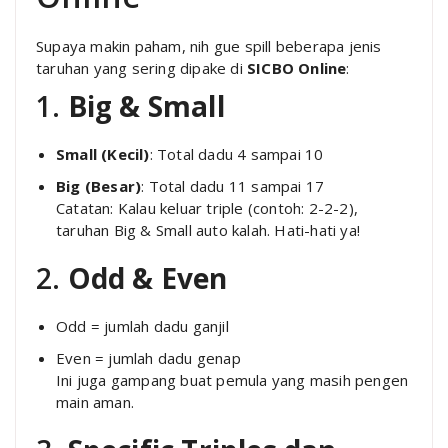
Supaya makin paham, nih gue spill beberapa jenis
taruhan yang sering dipake di
SICBO Online
:
1.
Big & Small
Small (Kecil)
: Total dadu 4 sampai 10
Big (Besar)
: Total dadu 11 sampai 17
Catatan: Kalau keluar triple (contoh: 2-2-2),
taruhan Big & Small auto kalah. Hati-hati ya!
2.
Odd & Even
Odd = jumlah dadu ganjil
Even = jumlah dadu genap
Ini juga gampang buat pemula yang masih pengen
main aman.