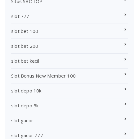
Situs SBOTOP
slot 777
slot bet 100
slot bet 200
slot bet kecil
Slot Bonus New Member 100
slot depo 10k
slot depo 5k
slot gacor
slot gacor 777