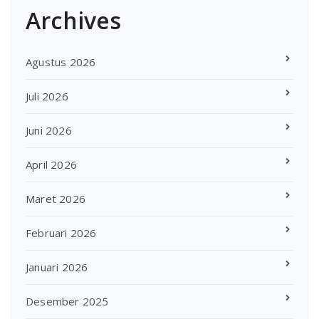
Archives
Agustus 2026
Juli 2026
Juni 2026
April 2026
Maret 2026
Februari 2026
Januari 2026
Desember 2025