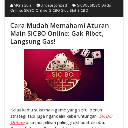
M0nsG0ls
Uncategorized
SICBO
,
SICBO Dadu
Online
,
SICBO Online
,
SICBO Slot
,
Slot SICBO
Cara Mudah Memahami Aturan
Main SICBO Online: Gak Ribet,
Langsung Gas!
Kalau kamu suka main game yang seru, penuh
strategi tapi juga ngandelin keberuntungan,
SICBO
Online
bisa jadi pilihan paling gokil buat dicoba.