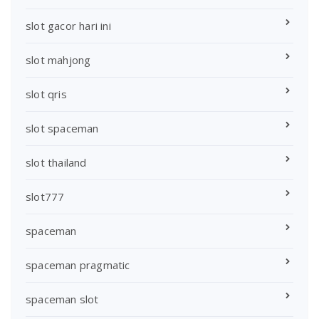
slot gacor hari ini
slot mahjong
slot qris
slot spaceman
slot thailand
slot777
spaceman
spaceman pragmatic
spaceman slot