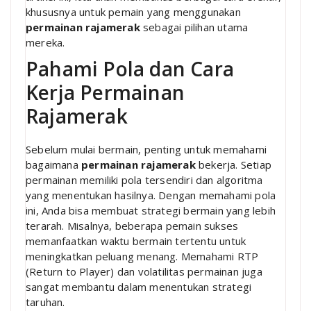
khususnya untuk pemain yang menggunakan
permainan rajamerak
sebagai pilihan utama
mereka.
Pahami Pola dan Cara
Kerja Permainan
Rajamerak
Sebelum mulai bermain, penting untuk memahami
bagaimana
permainan rajamerak
bekerja. Setiap
permainan memiliki pola tersendiri dan algoritma
yang menentukan hasilnya. Dengan memahami pola
ini, Anda bisa membuat strategi bermain yang lebih
terarah. Misalnya, beberapa pemain sukses
memanfaatkan waktu bermain tertentu untuk
meningkatkan peluang menang. Memahami RTP
(Return to Player) dan volatilitas permainan juga
sangat membantu dalam menentukan strategi
taruhan.