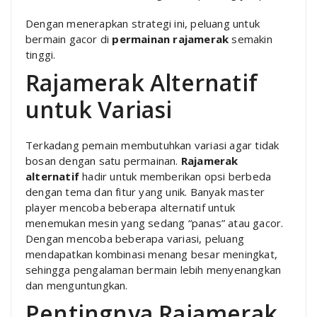
Dengan menerapkan strategi ini, peluang untuk
bermain gacor di
permainan rajamerak
semakin
tinggi.
Rajamerak Alternatif
untuk Variasi
Terkadang pemain membutuhkan variasi agar tidak
bosan dengan satu permainan.
Rajamerak
alternatif
hadir untuk memberikan opsi berbeda
dengan tema dan fitur yang unik. Banyak master
player mencoba beberapa alternatif untuk
menemukan mesin yang sedang “panas” atau gacor.
Dengan mencoba beberapa variasi, peluang
mendapatkan kombinasi menang besar meningkat,
sehingga pengalaman bermain lebih menyenangkan
dan menguntungkan.
Pentingnya Rajamerak