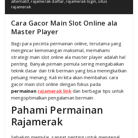
alternatif
,
rajamerak daftar
,
rajamerak login
,
situs
rajamerak
Cara Gacor Main Slot Online ala
Master Player
Bagi para pecinta permainan online, terutama yang
mengincar kemenangan maksimal, memahami
strategi main slot online ala master player adalah hal
penting. Banyak pemain pemula sering mengabaikan
teknik dasar dan trik bermain yang bisa meningkatkan
peluang menang. Kali ini kita akan membahas cara
gacor main slot online dengan fokus pada
permainan
rajamerak link
dan berbagai tips untuk
mengoptimalkan pengalaman bermain.
Pahami Permainan
Rajamerak
Sebelum memulai, sangat penting untuk mengenal