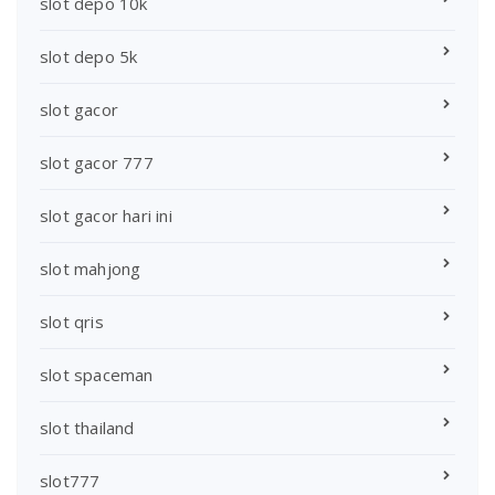
slot depo 10k
slot depo 5k
slot gacor
slot gacor 777
slot gacor hari ini
slot mahjong
slot qris
slot spaceman
slot thailand
slot777