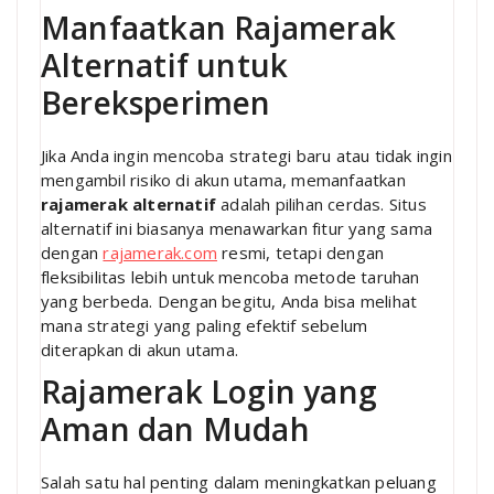
Manfaatkan Rajamerak
Alternatif untuk
Bereksperimen
Jika Anda ingin mencoba strategi baru atau tidak ingin
mengambil risiko di akun utama, memanfaatkan
rajamerak alternatif
adalah pilihan cerdas. Situs
alternatif ini biasanya menawarkan fitur yang sama
dengan
rajamerak.com
resmi, tetapi dengan
fleksibilitas lebih untuk mencoba metode taruhan
yang berbeda. Dengan begitu, Anda bisa melihat
mana strategi yang paling efektif sebelum
diterapkan di akun utama.
Rajamerak Login yang
Aman dan Mudah
Salah satu hal penting dalam meningkatkan peluang