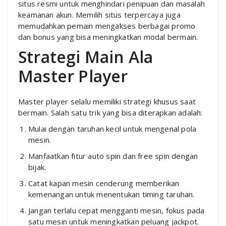
situs resmi untuk menghindari penipuan dan masalah
keamanan akun. Memilih situs terpercaya juga
memudahkan pemain mengakses berbagai promo
dan bonus yang bisa meningkatkan modal bermain.
Strategi Main Ala
Master Player
Master player selalu memiliki strategi khusus saat
bermain. Salah satu trik yang bisa diterapkan adalah:
Mulai dengan taruhan kecil untuk mengenal pola
mesin.
Manfaatkan fitur auto spin dan free spin dengan
bijak.
Catat kapan mesin cenderung memberikan
kemenangan untuk menentukan timing taruhan.
Jangan terlalu cepat mengganti mesin, fokus pada
satu mesin untuk meningkatkan peluang jackpot.