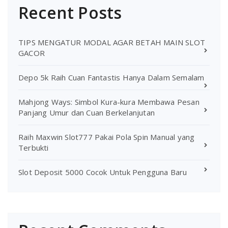
Recent Posts
TIPS MENGATUR MODAL AGAR BETAH MAIN SLOT
GACOR
Depo 5k Raih Cuan Fantastis Hanya Dalam Semalam
Mahjong Ways: Simbol Kura-kura Membawa Pesan
Panjang Umur dan Cuan Berkelanjutan
Raih Maxwin Slot777 Pakai Pola Spin Manual yang
Terbukti
Slot Deposit 5000 Cocok Untuk Pengguna Baru