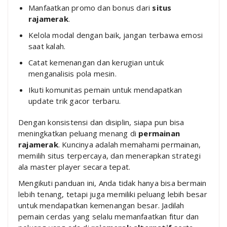
Manfaatkan promo dan bonus dari
situs
rajamerak
.
Kelola modal dengan baik, jangan terbawa emosi
saat kalah.
Catat kemenangan dan kerugian untuk
menganalisis pola mesin.
Ikuti komunitas pemain untuk mendapatkan
update trik gacor terbaru.
Dengan konsistensi dan disiplin, siapa pun bisa
meningkatkan peluang menang di
permainan
rajamerak
. Kuncinya adalah memahami permainan,
memilih situs terpercaya, dan menerapkan strategi
ala master player secara tepat.
Mengikuti panduan ini, Anda tidak hanya bisa bermain
lebih tenang, tetapi juga memiliki peluang lebih besar
untuk mendapatkan kemenangan besar. Jadilah
pemain cerdas yang selalu memanfaatkan fitur dan