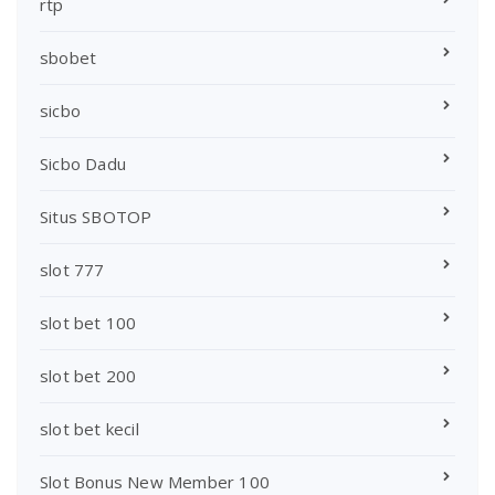
rtp
sbobet
sicbo
Sicbo Dadu
Situs SBOTOP
slot 777
slot bet 100
slot bet 200
slot bet kecil
Slot Bonus New Member 100