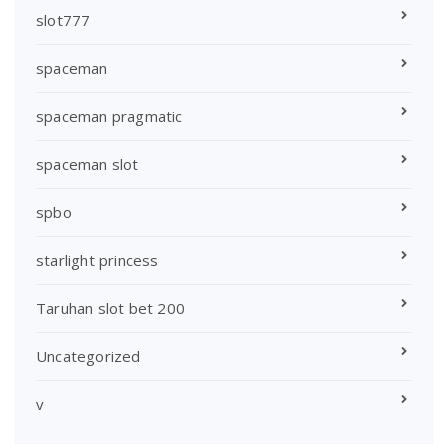
slot777
spaceman
spaceman pragmatic
spaceman slot
spbo
starlight princess
Taruhan slot bet 200
Uncategorized
v