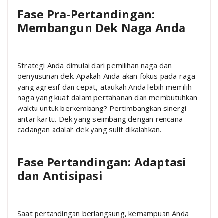
Fase Pra-Pertandingan:
Membangun Dek Naga Anda
Strategi Anda dimulai dari pemilihan naga dan
penyusunan dek. Apakah Anda akan fokus pada naga
yang agresif dan cepat, ataukah Anda lebih memilih
naga yang kuat dalam pertahanan dan membutuhkan
waktu untuk berkembang? Pertimbangkan sinergi
antar kartu. Dek yang seimbang dengan rencana
cadangan adalah dek yang sulit dikalahkan.
Fase Pertandingan: Adaptasi
dan Antisipasi
Saat pertandingan berlangsung, kemampuan Anda