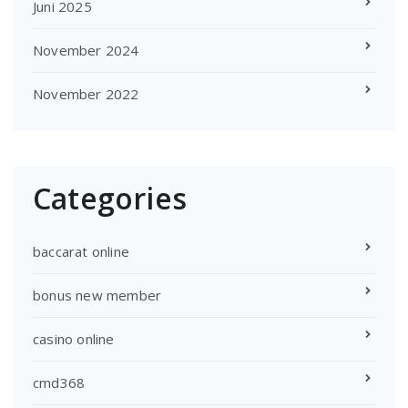
Juni 2025
November 2024
November 2022
Categories
baccarat online
bonus new member
casino online
cmd368