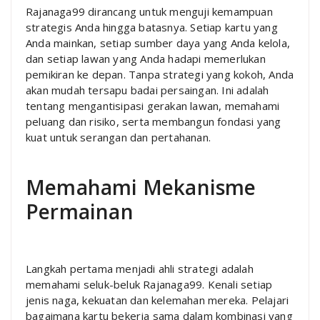
Rajanaga99 dirancang untuk menguji kemampuan
strategis Anda hingga batasnya. Setiap kartu yang
Anda mainkan, setiap sumber daya yang Anda kelola,
dan setiap lawan yang Anda hadapi memerlukan
pemikiran ke depan. Tanpa strategi yang kokoh, Anda
akan mudah tersapu badai persaingan. Ini adalah
tentang mengantisipasi gerakan lawan, memahami
peluang dan risiko, serta membangun fondasi yang
kuat untuk serangan dan pertahanan.
Memahami Mekanisme
Permainan
Langkah pertama menjadi ahli strategi adalah
memahami seluk-beluk Rajanaga99. Kenali setiap
jenis naga, kekuatan dan kelemahan mereka. Pelajari
bagaimana kartu bekerja sama dalam kombinasi yang