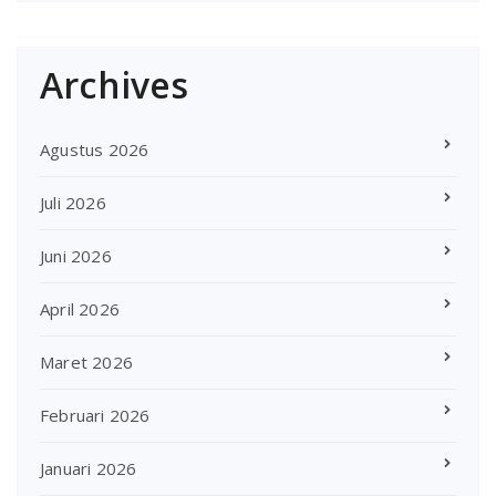
Archives
Agustus 2026
Juli 2026
Juni 2026
April 2026
Maret 2026
Februari 2026
Januari 2026