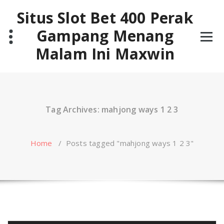
Skip
Situs Slot Bet 400 Perak
to
content
Gampang Menang
Malam Ini Maxwin
Tag Archives: mahjong ways 1 2 3
Home
/
Posts tagged "mahjong ways 1 2 3"