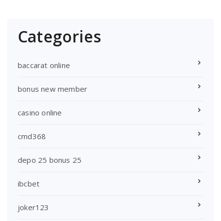
Categories
baccarat online
bonus new member
casino online
cmd368
depo 25 bonus 25
ibcbet
joker123