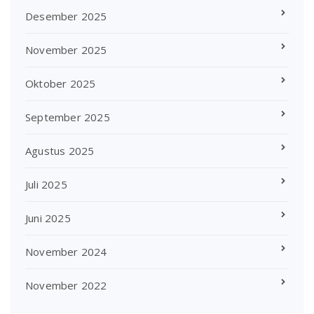
Desember 2025
November 2025
Oktober 2025
September 2025
Agustus 2025
Juli 2025
Juni 2025
November 2024
November 2022