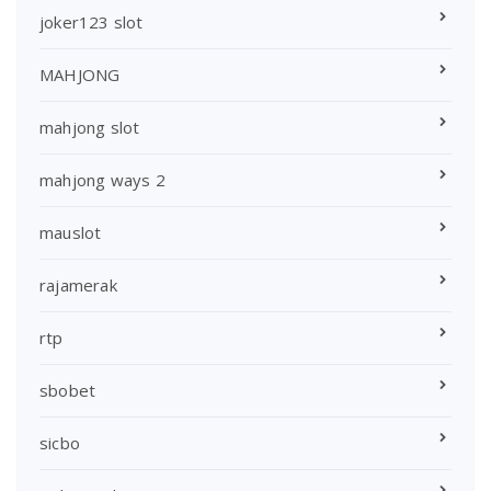
joker123 slot
MAHJONG
mahjong slot
mahjong ways 2
mauslot
rajamerak
rtp
sbobet
sicbo