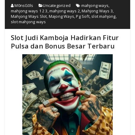
M0nsG0ls
Uncategorized
mahjong ways
,
mahjong ways 1 2 3
,
mahjong ways 2
,
Mahjong Ways 3
,
Mahjong Ways Slot
,
Majong Ways
,
Pg Soft
,
slot mahjong
,
slot mahjong ways
Slot Judi Kamboja Hadirkan Fitur
Pulsa dan Bonus Besar Terbaru