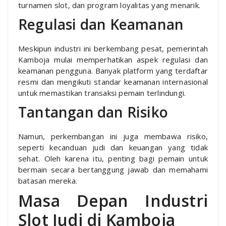
turnamen slot, dan program loyalitas yang menarik.
Regulasi dan Keamanan
Meskipun industri ini berkembang pesat, pemerintah
Kamboja mulai memperhatikan aspek regulasi dan
keamanan pengguna. Banyak platform yang terdaftar
resmi dan mengikuti standar keamanan internasional
untuk memastikan transaksi pemain terlindungi.
Tantangan dan Risiko
Namun, perkembangan ini juga membawa risiko,
seperti kecanduan judi dan keuangan yang tidak
sehat. Oleh karena itu, penting bagi pemain untuk
bermain secara bertanggung jawab dan memahami
batasan mereka.
Masa Depan Industri
Slot Judi di Kamboja