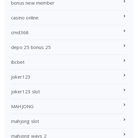
bonus new member
casino online
cmd368
depo 25 bonus 25
ibcbet
joker123
joker123 slot
MAHJONG
mahjong slot
mahjong ways 2