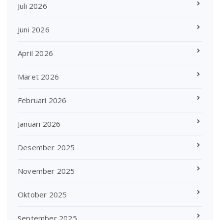
Juli 2026
Juni 2026
April 2026
Maret 2026
Februari 2026
Januari 2026
Desember 2025
November 2025
Oktober 2025
September 2025