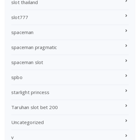
slot thailand
slot777
spaceman
spaceman pragmatic
spaceman slot
spbo
starlight princess
Taruhan slot bet 200
Uncategorized
v