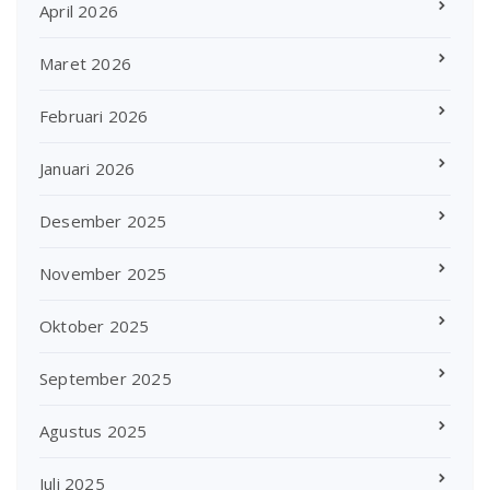
April 2026
Maret 2026
Februari 2026
Januari 2026
Desember 2025
November 2025
Oktober 2025
September 2025
Agustus 2025
Juli 2025