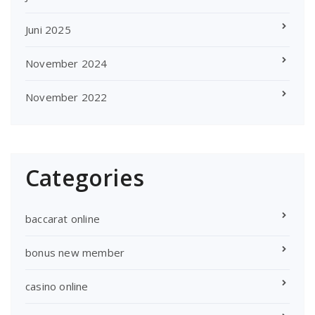
Juni 2025
November 2024
November 2022
Categories
baccarat online
bonus new member
casino online