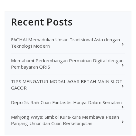
Recent Posts
FACHAI Memadukan Unsur Tradisional Asia dengan
Teknologi Modern
Memahami Perkembangan Permainan Digital dengan
Pembayaran QRIS
TIPS MENGATUR MODAL AGAR BETAH MAIN SLOT
GACOR
Depo 5k Raih Cuan Fantastis Hanya Dalam Semalam
Mahjong Ways: Simbol Kura-kura Membawa Pesan
Panjang Umur dan Cuan Berkelanjutan