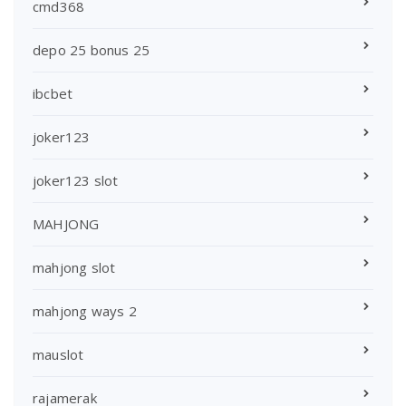
cmd368
depo 25 bonus 25
ibcbet
joker123
joker123 slot
MAHJONG
mahjong slot
mahjong ways 2
mauslot
rajamerak