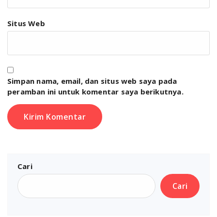
Situs Web
Simpan nama, email, dan situs web saya pada
peramban ini untuk komentar saya berikutnya.
Cari
Cari