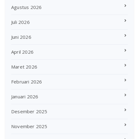
Agustus 2026
Juli 2026
Juni 2026
April 2026
Maret 2026
Februari 2026
Januari 2026
Desember 2025
November 2025