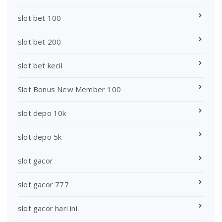
slot bet 100
slot bet 200
slot bet kecil
Slot Bonus New Member 100
slot depo 10k
slot depo 5k
slot gacor
slot gacor 777
slot gacor hari ini