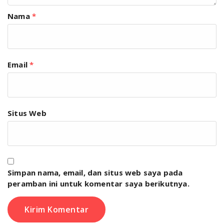
Nama
*
Email
*
Situs Web
Simpan nama, email, dan situs web saya pada
peramban ini untuk komentar saya berikutnya.