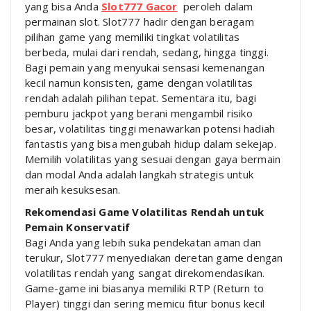
yang bisa Anda
Slot777 Gacor
peroleh dalam
permainan slot. Slot777 hadir dengan beragam
pilihan game yang memiliki tingkat volatilitas
berbeda, mulai dari rendah, sedang, hingga tinggi.
Bagi pemain yang menyukai sensasi kemenangan
kecil namun konsisten, game dengan volatilitas
rendah adalah pilihan tepat. Sementara itu, bagi
pemburu jackpot yang berani mengambil risiko
besar, volatilitas tinggi menawarkan potensi hadiah
fantastis yang bisa mengubah hidup dalam sekejap.
Memilih volatilitas yang sesuai dengan gaya bermain
dan modal Anda adalah langkah strategis untuk
meraih kesuksesan.
Rekomendasi Game Volatilitas Rendah untuk
Pemain Konservatif
Bagi Anda yang lebih suka pendekatan aman dan
terukur, Slot777 menyediakan deretan game dengan
volatilitas rendah yang sangat direkomendasikan.
Game-game ini biasanya memiliki RTP (Return to
Player) tinggi dan sering memicu fitur bonus kecil