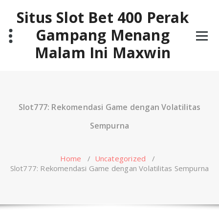
Skip
Situs Slot Bet 400 Perak
to
content
Gampang Menang
Malam Ini Maxwin
Slot777: Rekomendasi Game dengan Volatilitas
Sempurna
Home
/
Uncategorized
/
Slot777: Rekomendasi Game dengan Volatilitas Sempurna