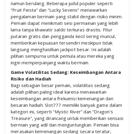
namun berulang. Beberapa judul populer seperti
“Fruit Fiesta” dan “Lucky Sevens” menawarkan
pengalaman bermain yang stabil dengan risiko minim.
Pemain dapat menikmati sesi permainan yang lebih
lama tanpa khawatir saldo terkuras drastis. Fitur
putaran gratis dan pengganda kecil sering muncul,
memberikan kepuasan tersendiri meskipun tidak
langsung menghasilkan jackpot besar. Ini adalah
pilihan sempurna untuk pemula atau mereka yang
ingin memperpanjang waktu bermain.
Game Volatilitas Sedang: Keseimbangan Antara
Risiko dan Hadiah
Bagi sebagian besar pemain, volatilitas sedang
adalah pilihan paling ideal karena menawarkan
keseimbangan antara frekuensi kemenangan dan
besaran hadiah. Slot777 memiliki banyak game dalam
kategori ini, seperti “Mystic River” dan “Dragon’s
Treasure”, yang dirancang untuk memberikan sensasi
bermain yang adil dan menguntungkan. Pemain bisa
merasakan kemenangan sedang secara teratur,