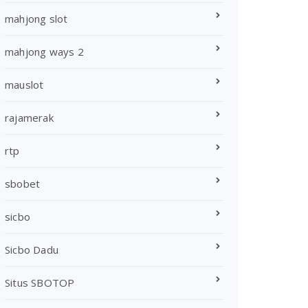
mahjong slot
mahjong ways 2
mauslot
rajamerak
rtp
sbobet
sicbo
Sicbo Dadu
Situs SBOTOP