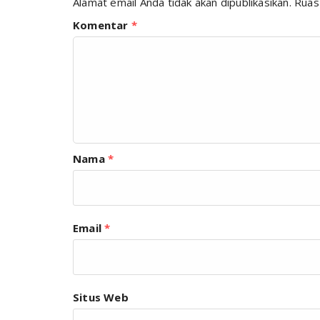
Alamat email Anda tidak akan dipublikasikan.
Ruas
Komentar
*
Nama
*
Email
*
Situs Web