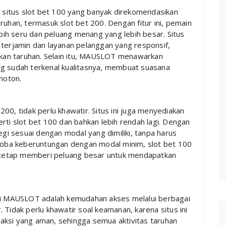
situs slot bet 100 yang banyak direkomendasikan
ruhan, termasuk slot bet 200. Dengan fitur ini, pemain
ih seru dan peluang menang yang lebih besar. Situs
 terjamin dan layanan pelanggan yang responsif,
an taruhan. Selain itu, MAUSLOT menawarkan
ng sudah terkenal kualitasnya, membuat suasana
noton.
00, tidak perlu khawatir. Situs ini juga menyediakan
rti slot bet 100 dan bahkan lebih rendah lagi. Dengan
egi sesuai dengan modal yang dimiliki, tanpa harus
ncoba keberuntungan dengan modal minim, slot bet 100
na tetap memberi peluang besar untuk mendapatkan
rti MAUSLOT adalah kemudahan akses melalui berbagai
 Tidak perlu khawatir soal keamanan, karena situs ini
aksi yang aman, sehingga semua aktivitas taruhan