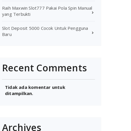
Raih Maxwin Slot777 Pakai Pola Spin Manual
yang Terbukti
Slot Deposit 5000 Cocok Untuk Pengguna
Baru
Recent Comments
Tidak ada komentar untuk
ditampilkan.
Archives