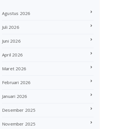
Agustus 2026
Juli 2026
Juni 2026
April 2026
Maret 2026
Februari 2026
Januari 2026
Desember 2025
November 2025