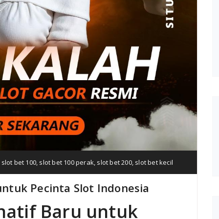
,
slot bet 100
,
slot bet 100 perak
,
slot bet 200
,
slot bet kecil
 untuk Pecinta Slot Indonesia
rnatif Baru untuk