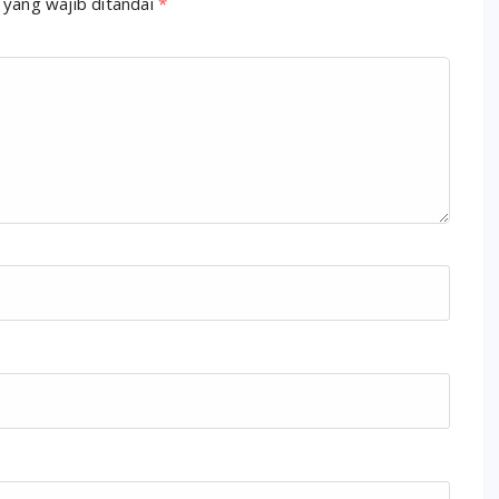
 yang wajib ditandai
*