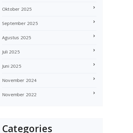
Oktober 2025
September 2025
Agustus 2025
Juli 2025
Juni 2025
November 2024
November 2022
Categories