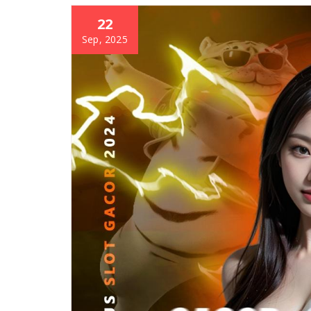
22
Sep, 2025