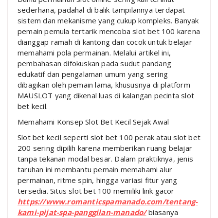
sederhana, padahal di balik tampilannya terdapat
sistem dan mekanisme yang cukup kompleks. Banyak
pemain pemula tertarik mencoba slot bet 100 karena
dianggap ramah di kantong dan cocok untuk belajar
memahami pola permainan. Melalui artikel ini,
pembahasan difokuskan pada sudut pandang
edukatif dan pengalaman umum yang sering
dibagikan oleh pemain lama, khususnya di platform
MAUSLOT yang dikenal luas di kalangan pecinta slot
bet kecil.
Memahami Konsep Slot Bet Kecil Sejak Awal
Slot bet kecil seperti slot bet 100 perak atau slot bet
200 sering dipilih karena memberikan ruang belajar
tanpa tekanan modal besar. Dalam praktiknya, jenis
taruhan ini membantu pemain memahami alur
permainan, ritme spin, hingga variasi fitur yang
tersedia. Situs slot bet 100 memiliki link gacor
https://www.romanticspamanado.com/tentang-
kami-pijat-spa-panggilan-manado/
biasanya