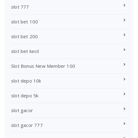
slot 777
slot bet 100
slot bet 200
slot bet kecil
Slot Bonus New Member 100
slot depo 10k
slot depo 5k
slot gacor
slot gacor 777