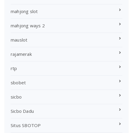
mahjong slot
mahjong ways 2
mauslot
rajamerak
rtp
sbobet
sicbo
Sicbo Dadu
Situs SBOTOP