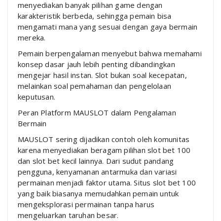
menyediakan banyak pilihan game dengan
karakteristik berbeda, sehingga pemain bisa
mengamati mana yang sesuai dengan gaya bermain
mereka.
Pemain berpengalaman menyebut bahwa memahami
konsep dasar jauh lebih penting dibandingkan
mengejar hasil instan. Slot bukan soal kecepatan,
melainkan soal pemahaman dan pengelolaan
keputusan.
Peran Platform MAUSLOT dalam Pengalaman
Bermain
MAUSLOT sering dijadikan contoh oleh komunitas
karena menyediakan beragam pilihan slot bet 100
dan slot bet kecil lainnya. Dari sudut pandang
pengguna, kenyamanan antarmuka dan variasi
permainan menjadi faktor utama. Situs slot bet 100
yang baik biasanya memudahkan pemain untuk
mengeksplorasi permainan tanpa harus
mengeluarkan taruhan besar.