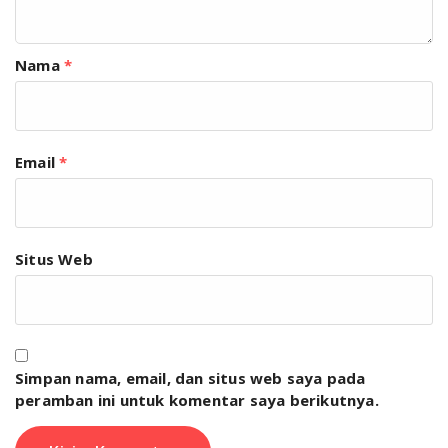
Nama
*
Email
*
Situs Web
Simpan nama, email, dan situs web saya pada
peramban ini untuk komentar saya berikutnya.