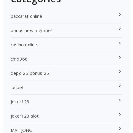
baccarat online
bonus new member
casino online
cmd368
depo 25 bonus 25
ibcbet
joker123
joker123 slot
MAHJONG