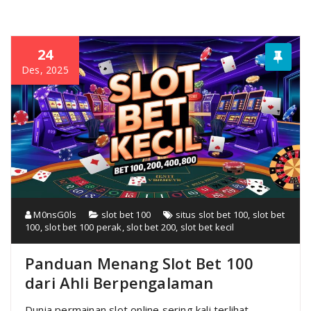
24
Des, 2025
M0nsG0ls
slot bet 100
situs slot bet 100
,
slot bet
100
,
slot bet 100 perak
,
slot bet 200
,
slot bet kecil
Panduan Menang Slot Bet 100
dari Ahli Berpengalaman
Dunia permainan slot online sering kali terlihat