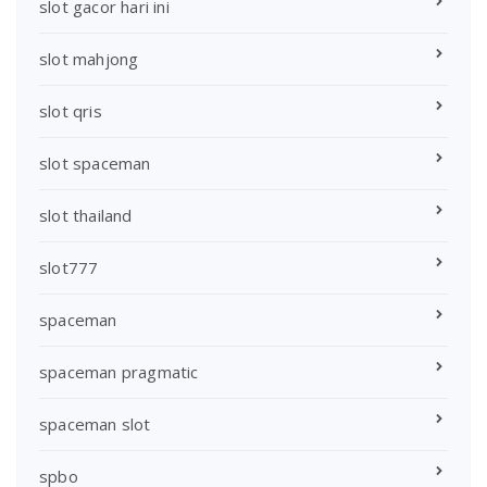
slot gacor hari ini
slot mahjong
slot qris
slot spaceman
slot thailand
slot777
spaceman
spaceman pragmatic
spaceman slot
spbo