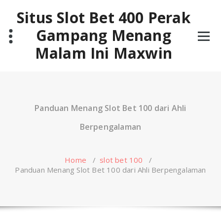
Skip
Situs Slot Bet 400 Perak
to
content
Gampang Menang
Malam Ini Maxwin
Panduan Menang Slot Bet 100 dari Ahli
Berpengalaman
Home
/
slot bet 100
/
Panduan Menang Slot Bet 100 dari Ahli Berpengalaman