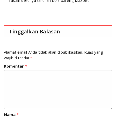
rasain serunya taruhan bola bareng Maxbet!
Tinggalkan Balasan
Alamat email Anda tidak akan dipublikasikan.
Ruas yang
wajib ditandai
*
Komentar
*
Nama
*