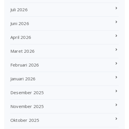
Juli 2026
Juni 2026
April 2026
Maret 2026
Februari 2026
Januari 2026
Desember 2025
November 2025
Oktober 2025