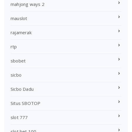
mahjong ways 2
mauslot
rajamerak
rtp
sbobet
sicbo
Sicbo Dadu
Situs SBOTOP
slot 777
slot bet 100