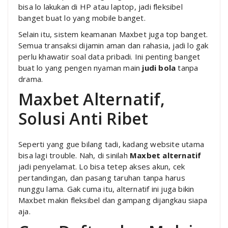
bisa lo lakukan di HP atau laptop, jadi fleksibel
banget buat lo yang mobile banget.
Selain itu, sistem keamanan Maxbet juga top banget.
Semua transaksi dijamin aman dan rahasia, jadi lo gak
perlu khawatir soal data pribadi. Ini penting banget
buat lo yang pengen nyaman main
judi bola
tanpa
drama.
Maxbet Alternatif,
Solusi Anti Ribet
Seperti yang gue bilang tadi, kadang website utama
bisa lagi trouble. Nah, di sinilah
Maxbet alternatif
jadi penyelamat. Lo bisa tetep akses akun, cek
pertandingan, dan pasang taruhan tanpa harus
nunggu lama. Gak cuma itu, alternatif ini juga bikin
Maxbet makin fleksibel dan gampang dijangkau siapa
aja.