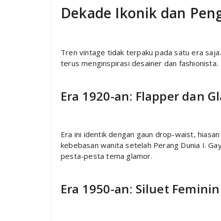
Dekade Ikonik dan Pen
Tren vintage tidak terpaku pada satu era saja.
terus menginspirasi desainer dan fashionista.
Era 1920-an: Flapper dan G
Era ini identik dengan gaun drop-waist, hiasa
kebebasan wanita setelah Perang Dunia I. Ga
pesta-pesta tema glamor.
Era 1950-an: Siluet Feminin