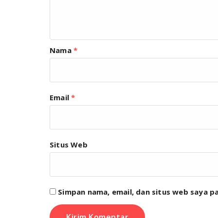
Nama
*
Email
*
Situs Web
Simpan nama, email, dan situs web saya p