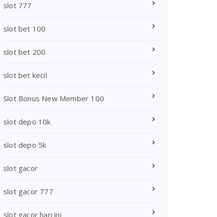
slot 777
slot bet 100
slot bet 200
slot bet kecil
Slot Bonus New Member 100
slot depo 10k
slot depo 5k
slot gacor
slot gacor 777
slot gacor hari ini