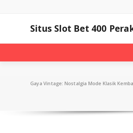
Skip
to
content
Situs Slot Bet 400 Pe
Gaya Vintage: Nostalgia Mode Klasik Kemba