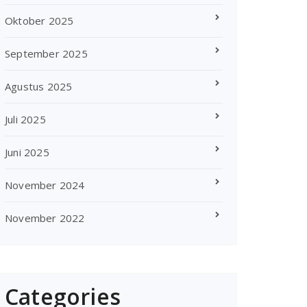
Oktober 2025
September 2025
Agustus 2025
Juli 2025
Juni 2025
November 2024
November 2022
Categories