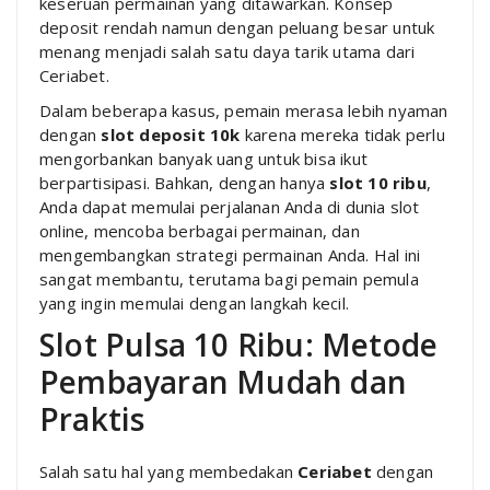
keseruan permainan yang ditawarkan. Konsep
deposit rendah namun dengan peluang besar untuk
menang menjadi salah satu daya tarik utama dari
Ceriabet.
Dalam beberapa kasus, pemain merasa lebih nyaman
dengan
slot deposit 10k
karena mereka tidak perlu
mengorbankan banyak uang untuk bisa ikut
berpartisipasi. Bahkan, dengan hanya
slot 10 ribu
,
Anda dapat memulai perjalanan Anda di dunia slot
online, mencoba berbagai permainan, dan
mengembangkan strategi permainan Anda. Hal ini
sangat membantu, terutama bagi pemain pemula
yang ingin memulai dengan langkah kecil.
Slot Pulsa 10 Ribu: Metode
Pembayaran Mudah dan
Praktis
Salah satu hal yang membedakan
Ceriabet
dengan