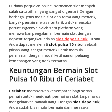
Di dunia perjudian online, permainan slot menjadi
salah satu pilihan yang sangat digemari. Dengan
berbagai jenis mesin slot dan tema yang menarik,
banyak pemain merasa tertarik untuk mencoba
peruntungannya. Salah satu platform yang
menawarkan pengalaman bermain slot dengan
deposit terjangkau adalah
slot deposit 10k
. Di sini,
Anda dapat menikmati
slot pulsa 10 ribu
, sebuah
pilihan yang sangat menarik untuk memulai
permainan dengan modal kecil namun peluang
kemenangan yang tidak terbatas.
Keuntungan Bermain Slot
Pulsa 10 Ribu di Ceriabet
Ceriabet
memberikan kesempatan bagi setiap
pemain untuk menikmati permainan slot tanpa harus
mengeluarkan banyak uang. Dengan
slot depo 10k
,
Anda sudah bisa mulai bermain dan merasakan