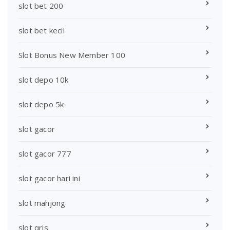
slot bet 200
slot bet kecil
Slot Bonus New Member 100
slot depo 10k
slot depo 5k
slot gacor
slot gacor 777
slot gacor hari ini
slot mahjong
slot qris