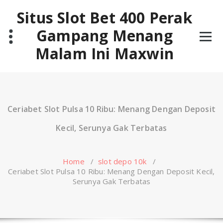
Skip
Situs Slot Bet 400 Perak
to
content
Gampang Menang
Malam Ini Maxwin
Ceriabet Slot Pulsa 10 Ribu: Menang Dengan Deposit
Kecil, Serunya Gak Terbatas
Home
/
slot depo 10k
/
Ceriabet Slot Pulsa 10 Ribu: Menang Dengan Deposit Kecil,
Serunya Gak Terbatas