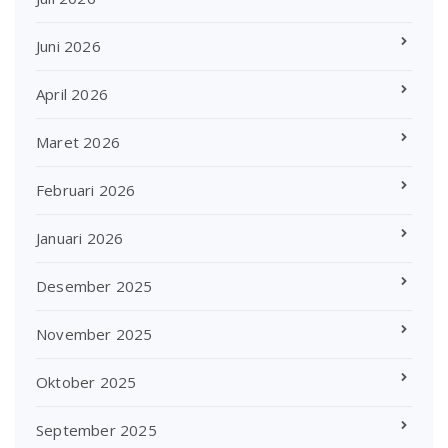
Juni 2026
April 2026
Maret 2026
Februari 2026
Januari 2026
Desember 2025
November 2025
Oktober 2025
September 2025