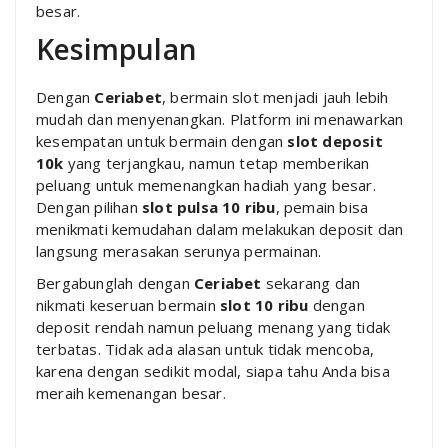
besar.
Kesimpulan
Dengan
Ceriabet
, bermain slot menjadi jauh lebih
mudah dan menyenangkan. Platform ini menawarkan
kesempatan untuk bermain dengan
slot deposit
10k
yang terjangkau, namun tetap memberikan
peluang untuk memenangkan hadiah yang besar.
Dengan pilihan
slot pulsa 10 ribu
, pemain bisa
menikmati kemudahan dalam melakukan deposit dan
langsung merasakan serunya permainan.
Bergabunglah dengan
Ceriabet
sekarang dan
nikmati keseruan bermain
slot 10 ribu
dengan
deposit rendah namun peluang menang yang tidak
terbatas. Tidak ada alasan untuk tidak mencoba,
karena dengan sedikit modal, siapa tahu Anda bisa
meraih kemenangan besar.