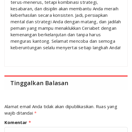
terus-menerus, tetapi kombinasi strategi,
kesabaran, dan disiplin akan membantu Anda meraih
keberhasilan secara konsisten. Jadi, persiapkan
mental dan strategi Anda dengan matang, dan jadilah
pemain yang mampu menaklukkan Ceriabet dengan
kemenangan berkelanjutan dan tanpa harus
menguras kantong. Selamat mencoba dan semoga
keberuntungan selalu menyertai setiap langkah Anda!
Tinggalkan Balasan
Alamat email Anda tidak akan dipublikasikan.
Ruas yang
wajib ditandai
*
Komentar
*