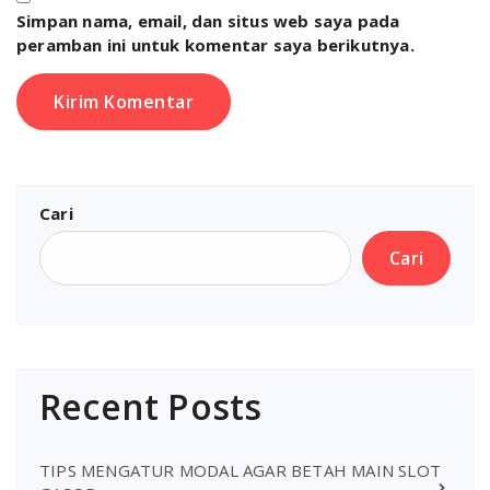
Simpan nama, email, dan situs web saya pada
peramban ini untuk komentar saya berikutnya.
Cari
Cari
Recent Posts
TIPS MENGATUR MODAL AGAR BETAH MAIN SLOT