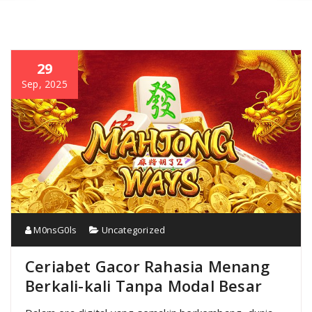
29
Sep, 2025
M0nsG0ls
Uncategorized
Ceriabet Gacor Rahasia Menang
Berkali-kali Tanpa Modal Besar