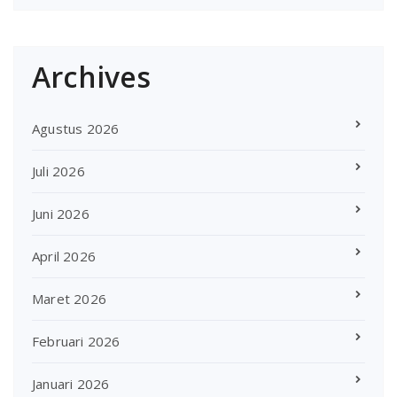
Archives
Agustus 2026
Juli 2026
Juni 2026
April 2026
Maret 2026
Februari 2026
Januari 2026