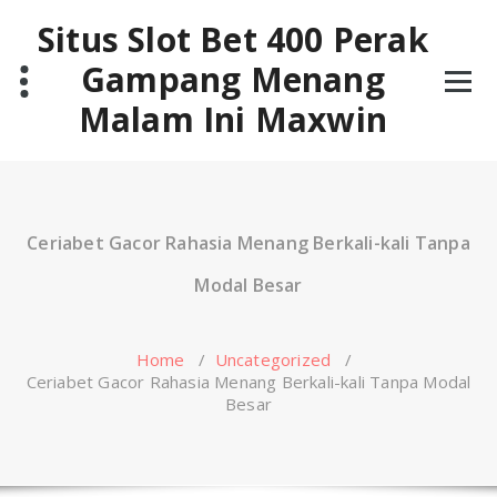
Skip
Situs Slot Bet 400 Perak
to
content
Gampang Menang
Malam Ini Maxwin
Ceriabet Gacor Rahasia Menang Berkali-kali Tanpa
Modal Besar
Home
/
Uncategorized
/
Ceriabet Gacor Rahasia Menang Berkali-kali Tanpa Modal
Besar