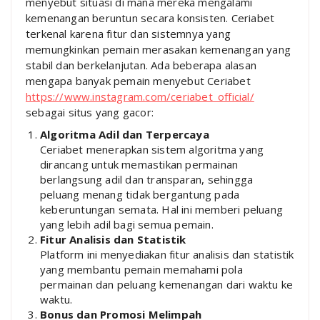
menyebut situasi di mana mereka mengalami
kemenangan beruntun secara konsisten. Ceriabet
terkenal karena fitur dan sistemnya yang
memungkinkan pemain merasakan kemenangan yang
stabil dan berkelanjutan. Ada beberapa alasan
mengapa banyak pemain menyebut Ceriabet
https://www.instagram.com/ceriabet_official/
sebagai situs yang gacor:
Algoritma Adil dan Terpercaya
Ceriabet menerapkan sistem algoritma yang
dirancang untuk memastikan permainan
berlangsung adil dan transparan, sehingga
peluang menang tidak bergantung pada
keberuntungan semata. Hal ini memberi peluang
yang lebih adil bagi semua pemain.
Fitur Analisis dan Statistik
Platform ini menyediakan fitur analisis dan statistik
yang membantu pemain memahami pola
permainan dan peluang kemenangan dari waktu ke
waktu.
Bonus dan Promosi Melimpah