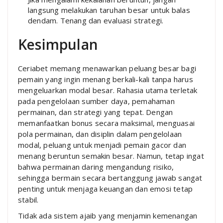
langsung melakukan taruhan besar untuk balas
dendam. Tenang dan evaluasi strategi.
Kesimpulan
Ceriabet memang menawarkan peluang besar bagi
pemain yang ingin menang berkali-kali tanpa harus
mengeluarkan modal besar. Rahasia utama terletak
pada pengelolaan sumber daya, pemahaman
permainan, dan strategi yang tepat. Dengan
memanfaatkan bonus secara maksimal, menguasai
pola permainan, dan disiplin dalam pengelolaan
modal, peluang untuk menjadi pemain gacor dan
menang beruntun semakin besar. Namun, tetap ingat
bahwa permainan daring mengandung risiko,
sehingga bermain secara bertanggung jawab sangat
penting untuk menjaga keuangan dan emosi tetap
stabil.
Tidak ada sistem ajaib yang menjamin kemenangan