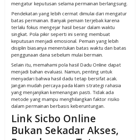
mengatur keputusan selama permainan berlangsung.
Pendekatan yang lebih cermat dimulai dari mengatur
batas permainan. Banyak pemain terjebak karena
terlalu fokus mengejar hasil besar dalam waktu
singkat. Pola pikir seperti ini sering membuat
keputusan menjadi emosional. Pemain yang lebih
disiplin biasanya menentukan batas waktu dan batas
penggunaan dana sebelum mulai bermain.
Selain itu, memahami pola hasil Dadu Online dapat
menjadi bahan evaluasi. Namun, penting untuk
menyadari bahwa hasil dadu tetap bersifat acak.
Jangan mudah percaya pada klaim strategi rahasia
yang menjanjikan kemenangan pasti. Tidak ada
metode yang mampu menghilangkan faktor risiko
dalam permainan berbasis keberuntungan.
Link Sicbo Online
Bukan Sekadar Akses,