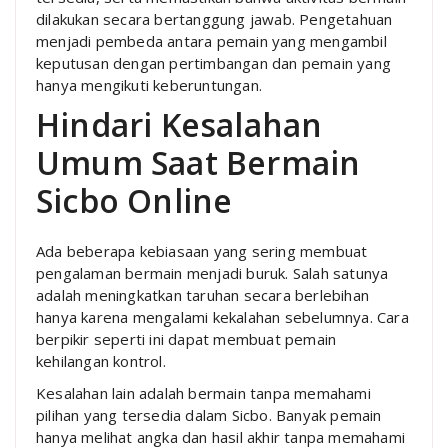
dilakukan secara bertanggung jawab. Pengetahuan
menjadi pembeda antara pemain yang mengambil
keputusan dengan pertimbangan dan pemain yang
hanya mengikuti keberuntungan.
Hindari Kesalahan
Umum Saat Bermain
Sicbo Online
Ada beberapa kebiasaan yang sering membuat
pengalaman bermain menjadi buruk. Salah satunya
adalah meningkatkan taruhan secara berlebihan
hanya karena mengalami kekalahan sebelumnya. Cara
berpikir seperti ini dapat membuat pemain
kehilangan kontrol.
Kesalahan lain adalah bermain tanpa memahami
pilihan yang tersedia dalam Sicbo. Banyak pemain
hanya melihat angka dan hasil akhir tanpa memahami