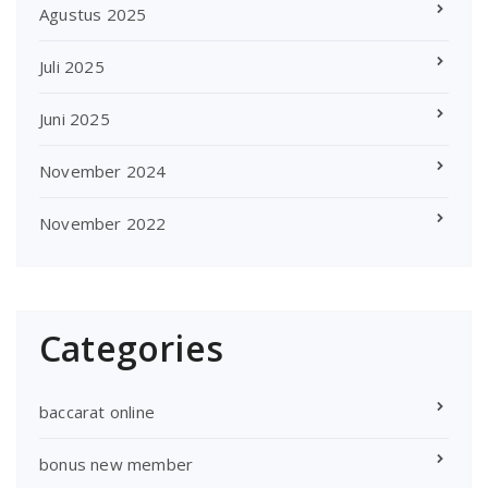
Agustus 2025
Juli 2025
Juni 2025
November 2024
November 2022
Categories
baccarat online
bonus new member