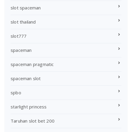
slot spaceman
slot thailand
slot777
spaceman
spaceman pragmatic
spaceman slot
spbo
starlight princess
Taruhan slot bet 200