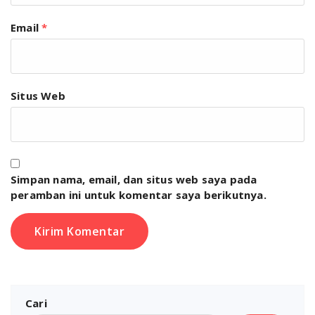
Email
*
Situs Web
Simpan nama, email, dan situs web saya pada
peramban ini untuk komentar saya berikutnya.
Cari